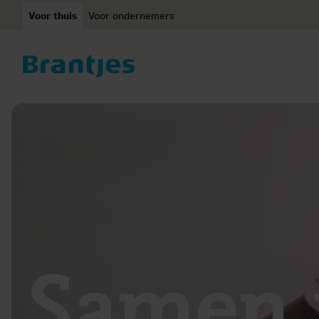
Ga naar content
Voor thuis
Voor ondernemers
Samen u