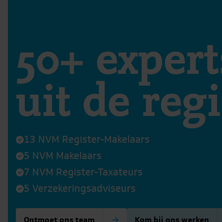
50+ expert
uit de reg
13 NVM Register-Makelaars
5 NVM Makelaars
7 NVM Register-Taxateurs
5 Verzekeringsadviseurs
Ontmoet ons team
Kom bij ons werken