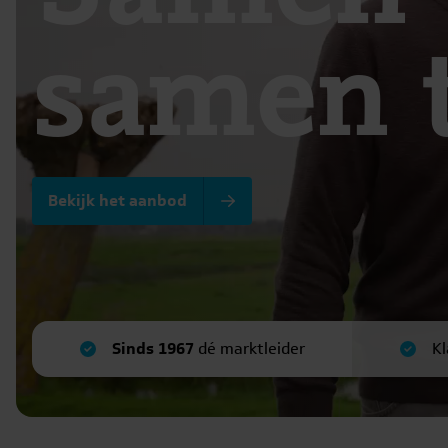
samen 
Bekijk het aanbod
Sinds 1967
dé marktleider
Kl