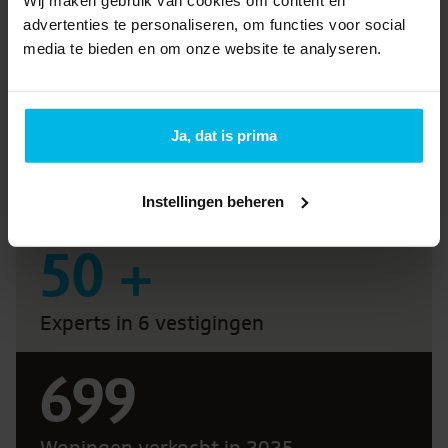
Daarom Brantjes
Wij maken gebruik van cookies om content en
advertenties te personaliseren, om functies voor social
media te bieden en om onze website te analyseren.
Meer over ons
58
Ja, dat is prima
Jaar thuis in de woningmarkt
Instellingen beheren
50
+
Experts in 6 vestigingen
755