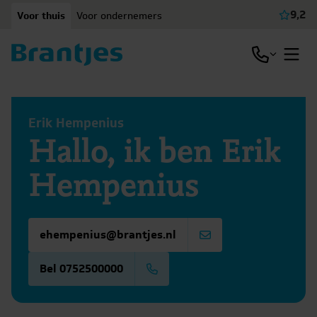
Ga naar content
9,2
Voor thuis
Voor ondernemers
Beki
Open / slu
Open
Erik Hempenius
Hallo, ik ben Erik
Hempenius
ehempenius@brantjes.nl
Bel 0752500000