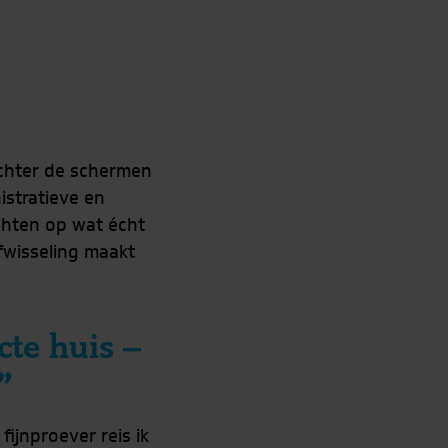
achter de schermen
istratieve en
chten op wat écht
afwisseling maakt
te huis –
”
fijnproever reis ik