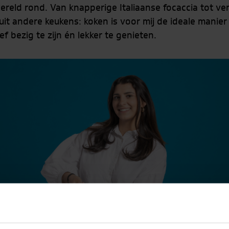
wereld rond. Van knapperige Italiaanse focaccia tot v
it andere keukens: koken is voor mij de ideale manier
f bezig te zijn én lekker te genieten.