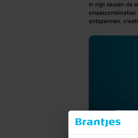
in mijn keuken de 
smaakcombinaties u
ontspannen, creatie