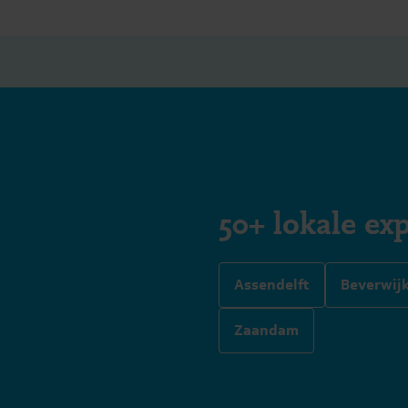
50+ lokale exp
Assendelft
Beverwij
Zaandam