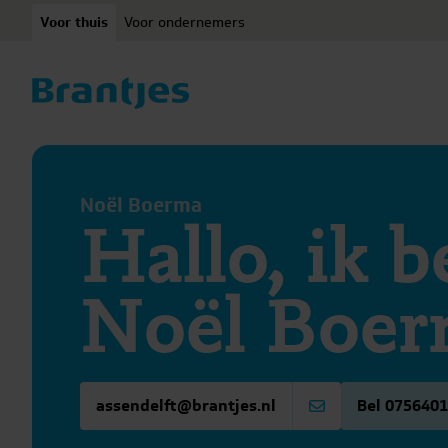
Ga naar content
Voor thuis
Voor ondernemers
Noël Boerma
Hallo, ik 
Noël Boe
assendelft@brantjes.nl
Bel 075640