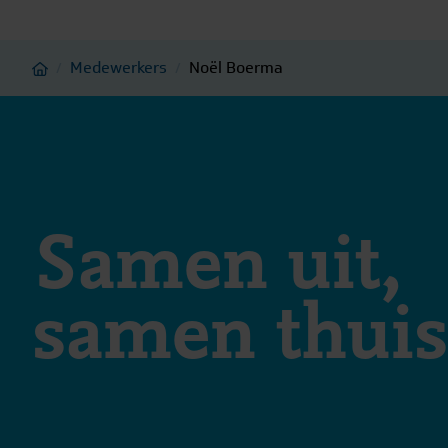
Home
Medewerkers
Noël Boerma
/
/
Samen uit,
samen thuis