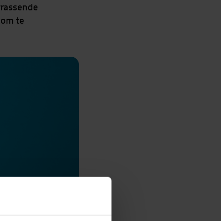
errassende
 om te