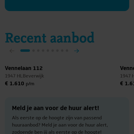
Recent aanbod
Bekijk object
Bekijk
Bekijk object
Vennelaan 112
A+++
Bekijk
Venn
A++
1947 HL
Beverwijk
1947 
2
71 m
2
7
€ 1.610
€ 1.6
p/m
Meld je aan voor de huur alert!
Als eerste op de hoogte zijn van passend
huuraanbod? Meld je aan voor de huur alert,
zodoende ben jij als eerste op de hoogte!