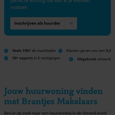
perfecte woning die aan al je wensen
voldoet.
Inschrijven als huurder
Sinds 1967
dé marktleider
Klanten geven ons een
9,2
50+ experts
in 6 vestigingen
Uitgebreid
netwerk
Jouw huurwoning vinden
met Brantjes Makelaars
Ben je op zoek naar een huurwoning in de IJmond en/of