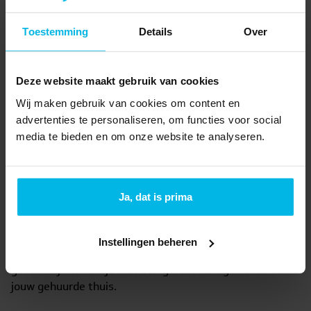
Toestemming
Details
Over
Deze website maakt gebruik van cookies
Wij maken gebruik van cookies om content en
advertenties te personaliseren, om functies voor social
media te bieden en om onze website te analyseren.
Huurwoning verzekeren
Het huren van een woning brengt veel voordelen met
Ja, dat is prima
zich mee, toch is het essentieel om jezelf wel te
beschermen tegen onverwachte gebeurtenissen. Met
doordachte verzekeringen zorg je ervoor dat jouw
Instellingen beheren
persoonlijke bezittingen en verantwoordelijkheden
gedekt zijn en kun je met een gerust hart genieten van
jouw gehuurde thuis.