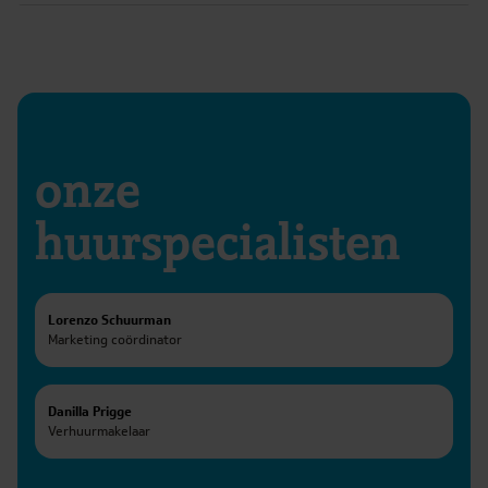
onze
huurspecialisten
Zaandam
LinkedIn
E-mail
Lorenzo Schuurman
Marketing coördinator
Beverwijk
Meer informatie
LinkedIn
E-mail
Danilla Prigge
Verhuurmakelaar
Meer informatie