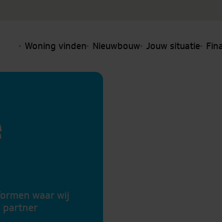
Woning vinden
Nieuwbouw
Jouw situatie
Fin
e
formen waar wij
 partner