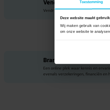
Vendr
Toestemming
Vendr digitaliseert het verkoopproc
Deze website maakt gebruik
Wij maken gebruik van cookie
om onze website te analyser
Brantjes Community
Een online plek waar kennis en erva
evenals verzekeringen, financiën en 