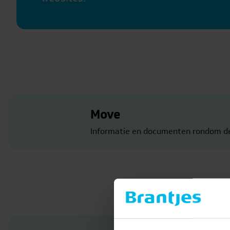
Move
Informatie en documenten rondom de k