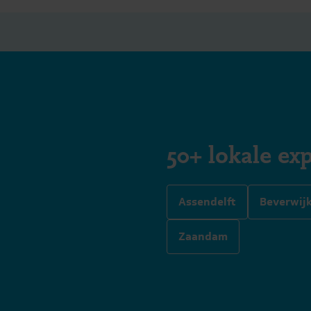
50+ lokale exp
Assendelft
Beverwij
Zaandam