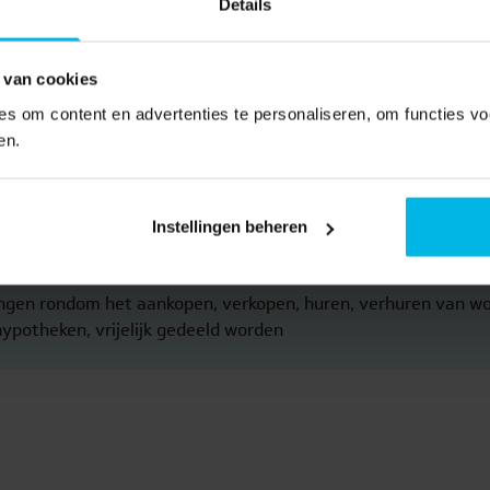
Details
es van commercieel vastgoed.
 van cookies
s om content en advertenties te personaliseren, om functies vo
en.
Instellingen beheren
ringen rondom het aankopen, verkopen, huren, verhuren van 
hypotheken, vrijelijk gedeeld worden