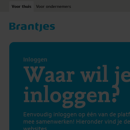
Ga naar content
Voor thuis
Voor ondernemers
Inloggen
Waar wil j
inloggen?
Eenvoudig inloggen op één van de plat
mee samenwerken! Hieronder vind je de
websites.