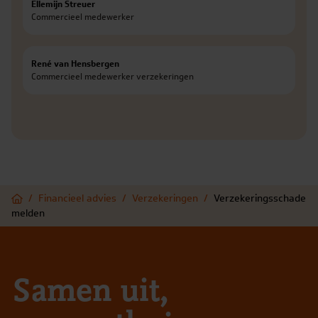
Ellemijn Streuer
Commercieel medewerker
Heemskerk
Meer informatie
LinkedIn
E-mail
René van Hensbergen
Commercieel medewerker verzekeringen
Meer informatie
Home
/
Financieel advies
/
Verzekeringen
/
Verzekeringsschade
melden
Samen uit,