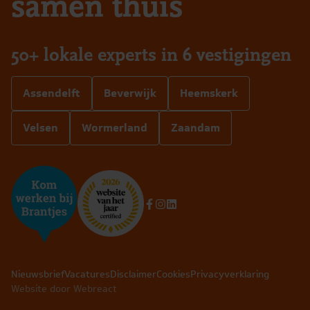
samen thuis
50+ lokale experts in 6 vestigingen
Assendelft
Beverwijk
Heemskerk
Velsen
Wormerland
Zaandam
Nieuwsbrief
Vacatures
Disclaimer
Cookies
Privacyverklaring
Website door Webreact