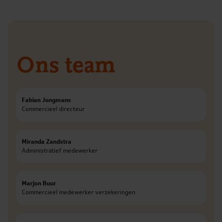
Ons team
Heemskerk
LinkedIn
E-mail
Fabian Jongmans
Commercieel directeur
Heemskerk
Meer informatie
E-mail
Miranda Zandstra
Administratief medewerker
Heemskerk
Meer informatie
E-mail
Marjon Buur
Commercieel medewerker verzekeringen
De Hypotheekshop Beverwijk
Meer informatie
LinkedIn
E-mail