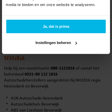
Bij spoed kunt u buiten openingstijden bellen met
media te bieden en om onze website te analyseren.
Fabian Jongman
s van
Brantjes Verzekeringen
op
telefoonnummer
06-39274648
.
Autoschade
Ja, dat is prima
Gestolen auto? Bel direct 088-66 28 288 (Aangifteloket
Instellingen beheren
Gestolen Voertuigen)
NH1816
Hulp bij een noodsituatie
088-1121816
of vanuit het
buitenland
0031-88 112 1816
Autoschadeherstellers aangesloten bij NH1816 regio
Heemskerk en Beverwijk
* ASN Autoschade Heemskerk
* Autoschadehuis Beverwijk
* ABS van Lieshout Beverwijk