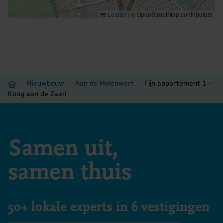
Parkeergelegenheid
Leaflet
|
© OpenStreetMap contributors
Parkeerfaciliteiten
Openbaar parkeren
Garage
Geen garage
Home
/
Nieuwbouw
/
Aan de Molenwerf
/
Fijn appartement 1 –
Koog aan de Zaan
Samen uit,
samen thuis
50+ lokale experts in 6 vestigingen