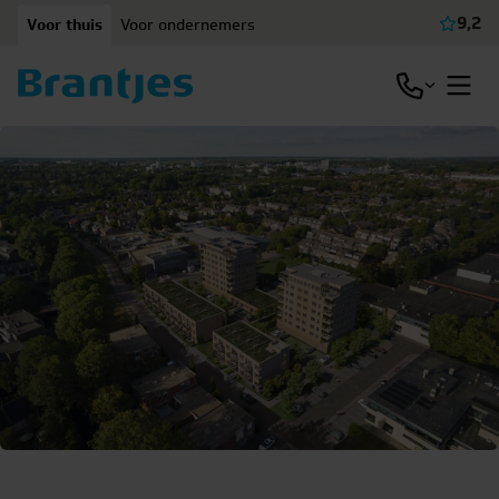
Ga naar content
9,2
Voor thuis
Voor ondernemers
Beki
Open / slu
Open