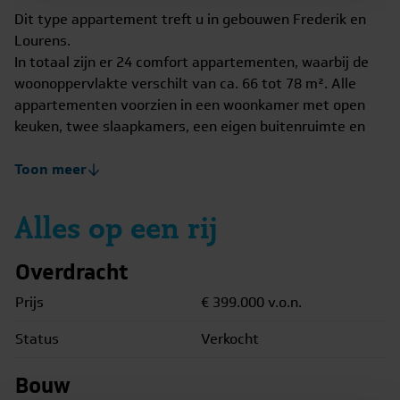
Dit type appartement treft u in gebouwen Frederik en
Lourens.
In totaal zijn er 24 comfort appartementen, waarbij de
woonoppervlakte verschilt van ca. 66 tot 78 m². Alle
appartementen voorzien in een woonkamer met open
keuken, twee slaapkamers, een eigen buitenruimte en
een separaat toilet.
Toon meer
De indicatie voor de servicekosten voor dit appartement
bedraagt € 158,- per maand voor het appartement en €
Alles op een rij
20,- per maand voor de parkeerplaats. Dit is echter
slechts een indicatie. De definitieve servicekosten zullen
Overdracht
op een later tijdstip overeen gekomen worden.
Prijs
€ 399.000
v.o.n.
Per appartement is er één parkeerplaats toegewezen.
Status
Verkocht
Bouw