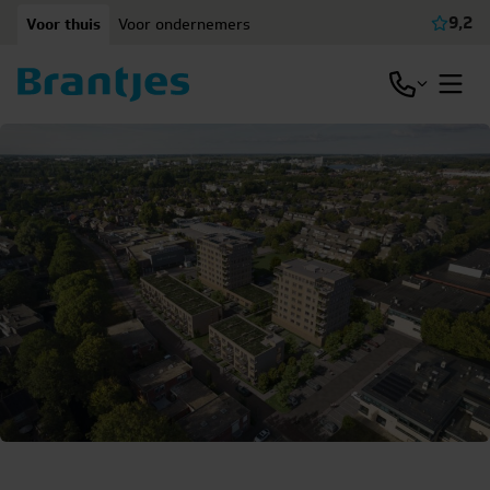
Ga naar content
9,2
Voor thuis
Voor ondernemers
Beki
Open / slu
Open