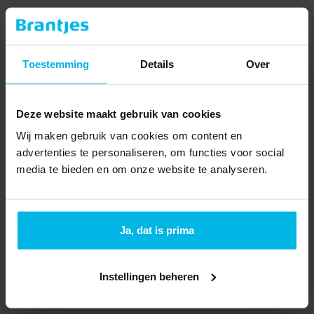
Type object
Appartement
Bouwjaar
2025
Toestemming
Details
Over
Soort
Portiekflat
Woonlaag
2
Deze website maakt gebruik van cookies
Dak type
Plat dak
Wij maken gebruik van cookies om content en
advertenties te personaliseren, om functies voor social
Isolatievormen
Volledig geïsoleerd
media te bieden en om onze website te analyseren.
Oppervlaktes en inhoud
2
Woonoppervlakte
66 m
Ja, dat is prima
3
Inhoud
198 m
Toon meer
Indeling
Instellingen beheren
Verdiepingen
1