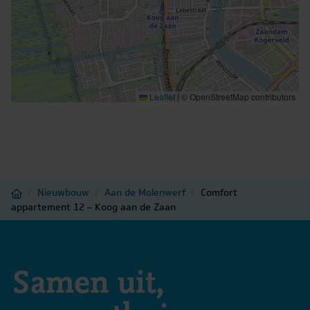
Soorten warm water
Centrale voorziening
Parkeergelegenheid
Openbaar parkeren, Op
Parkeerfaciliteiten
eigen terrein
Leaflet
|
© OpenStreetMap contributors
Garage
Parkeerplaats
Home
/
Nieuwbouw
/
Aan de Molenwerf
/
Comfort
appartement 12 – Koog aan de Zaan
Samen uit,