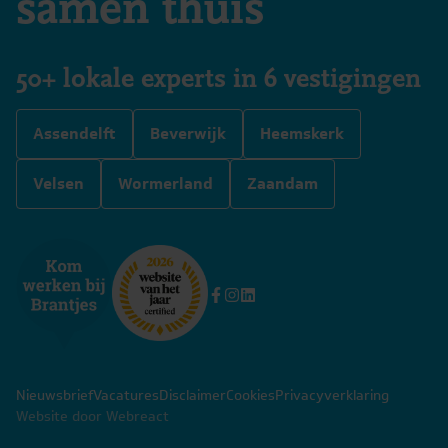
samen thuis
50+ lokale experts in 6 vestigingen
Assendelft
Beverwijk
Heemskerk
Velsen
Wormerland
Zaandam
Nieuwsbrief
Vacatures
Disclaimer
Cookies
Privacyverklaring
Website door Webreact