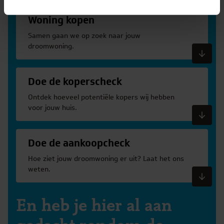
Woning kopen
Samen gaan we op zoek naar jouw
droomwoning.
Meer informatie
Doe de koperscheck
Ontdek hoeveel potentiële kopers wij hebben
voor jouw huis.
Meer informatie
Doe de aankoopcheck
Hoe ziet jouw droomwoning er uit? Laat het ons
weten.
Meer informatie
En heb je hier al aan