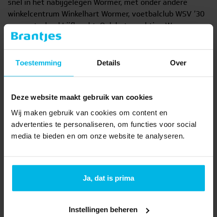
snel in het nabijgelegen Wormer, met onder andere
winkelcentrum Winkelhart Wormer, voetbalclub WSV ’30
en sportschool Lijfkracht. Ook het prachtige Wormer- en
Jisperveld ligt direct naast de deur.
Toestemming
Details
Over
Deze website maakt gebruik van cookies
Kopen of
Wij maken gebruik van cookies om content en
advertenties te personaliseren, om functies voor social
verkopen
media te bieden en om onze website te analyseren.
Woning verkopen
Ja, dat is prima
Maak een afspraak voor een vrijblijvende
waardebepaling.
Instellingen beheren
Meer informatie