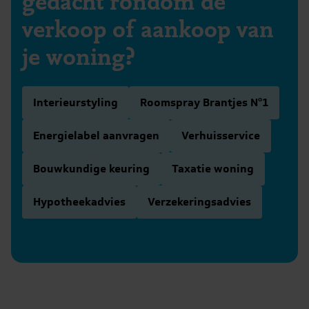
gedacht rondom de
verkoop of aankoop van
je woning?
Interieurstyling
Roomspray Brantjes N°1
Energielabel aanvragen
Verhuisservice
Bouwkundige keuring
Taxatie woning
Hypotheekadvies
Verzekeringsadvies