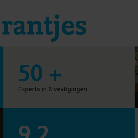
rantjes
50
+
Experts in 6 vestigingen
9,2