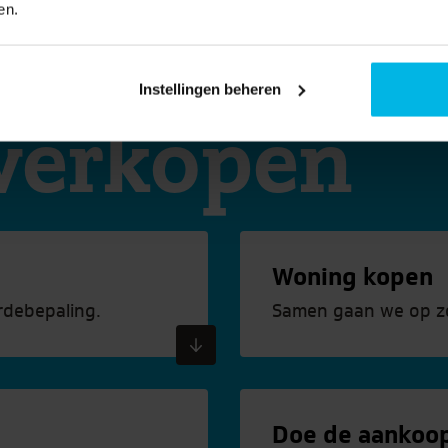
en.
Instellingen beheren
verkopen
Woning kopen
rdebepaling.
Samen gaan we op z
Meer informatie
Doe de aankoo