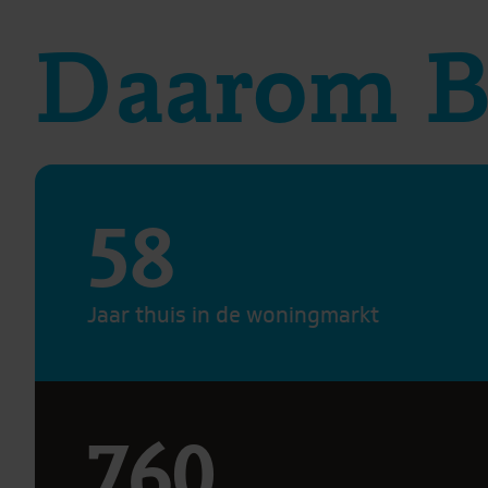
Daarom B
58
Jaar thuis in de woningmarkt
760