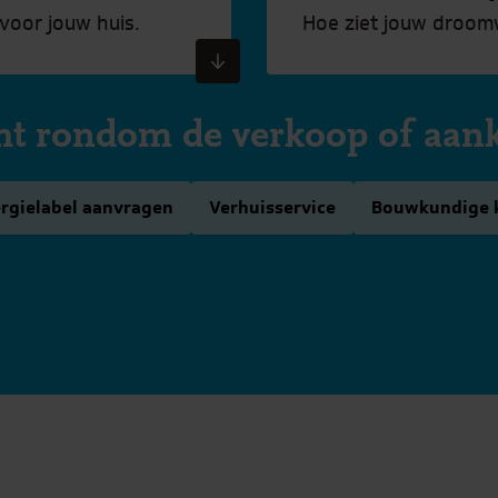
voor jouw huis.
Hoe ziet jouw droomw
Meer informatie
cht rondom de verkoop of aan
rgielabel aanvragen
Verhuisservice
Bouwkundige 