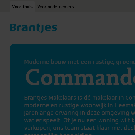
Ga naar content
Voor thuis
Voor ondernemers
Moderne bouw met een rustige, groen
Commande
Brantjes Makelaars is dé makelaar in C
moderne en rustige woonwijk in Heemsk
jarenlange ervaring in deze omgeving 
wat er speelt. Of je nu een woning wilt 
verkopen, ons team staat klaar met des