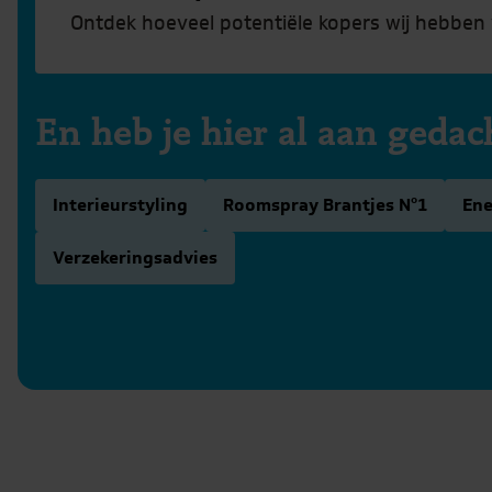
Ontdek hoeveel potentiële kopers wij hebben 
Meer informatie
En heb je hier al aan geda
Interieurstyling
Roomspray Brantjes N°1
Ene
Verzekeringsadvies