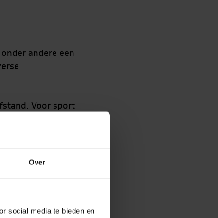
t onder andere een
verse
afstand. Voor sport
 aansluiting op
oed bereikbaar met
erwijk. Parkeren
Over
or social media te bieden en