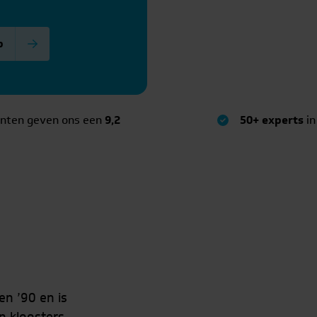
p
anten geven ons een
9,2
50+ experts
in
en ’90 en is