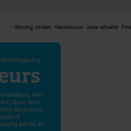
Woning vinden
Nieuwbouw
Jouw situatie
Fin
e leefomgeving
urs
ommandeurs, een
erk. Door onze
weten we precies
kopen of
kundig advies en