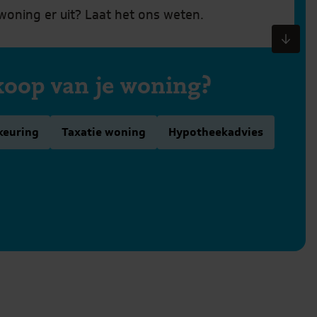
oning er uit? Laat het ons weten.
koop van je woning?
keuring
Taxatie woning
Hypotheekadvies