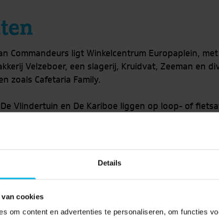
iten
van Commandeurs ligt Winkelcentrum Europaplein, me
kkerij Velzeboer, een slagerij, Kruidvat, Zeeman en di
 zoals Cafetaria Family.
De Vlindertuin en De Kariboe liggen op loop- of fiets
n er meerdere speeltuinen, sportvelden en een directe
utes naar het buitengebied en het strand.De wijk is g
9), en via buslijnen richting station Heemskerk en Bev
n ruim
.
Details
 van cookies
s om content en advertenties te personaliseren, om functies vo