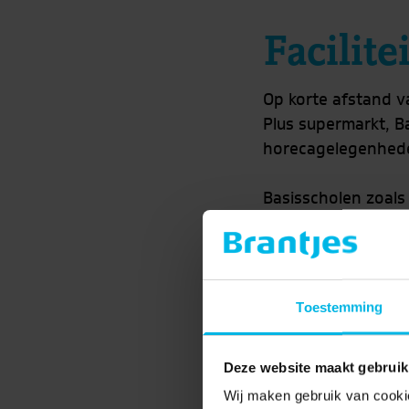
Facilite
Op korte afstand 
Plus supermarkt, Ba
horecagelegenheden
Basisscholen zoals 
en ontspanning zij
fiets- en wandelro
de auto (N197 en A
kan overal gratis e
Toestemming
Deze website maakt gebruik
Wij maken gebruik van cookie