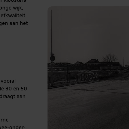
n kloosters
jonge wijk,
fkwaliteit.
ggen aan het
 vooral
de 30 en 50
jdraagt aan
erne
wee-onder-