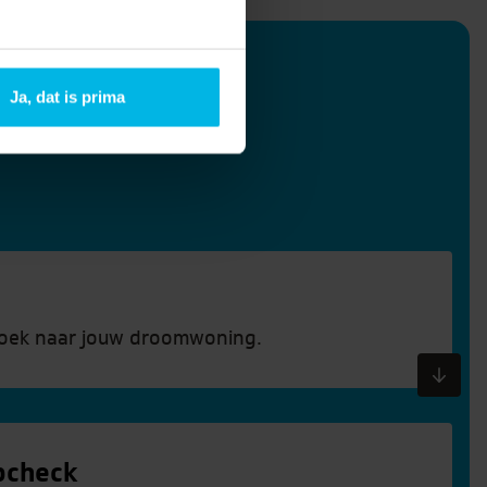
Ja, dat is prima
oek naar jouw droomwoning.
pcheck