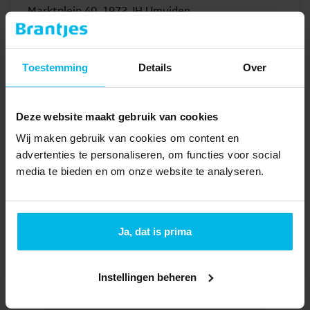
Marktplein 40, 1972 JH IJmuiden
Bel
0255 – 700 201
E-mail
velsen@brantjes.nl
Toestemming
Details
Over
Bekijk vestiging
Deze website maakt gebruik van cookies
Wij maken gebruik van cookies om content en
advertenties te personaliseren, om functies voor social
media te bieden en om onze website te analyseren.
Wormerland
Dorpsstraat 43, 1531 HA Wormer
Bel
075 – 250 0000
Ja, dat is prima
E-mail
wormerland@brantjes.nl
Instellingen beheren
Bekijk vestiging