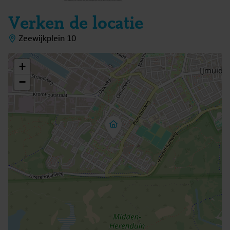
Verken de locatie
Zeewijkplein 10
+
−