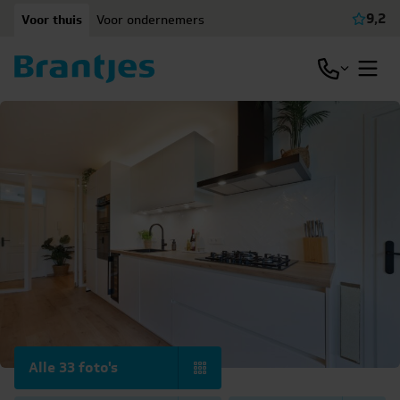
Ga naar content
9,2
Voor thuis
Voor ondernemers
Beki
Open / slu
Open
Alle 33 foto's