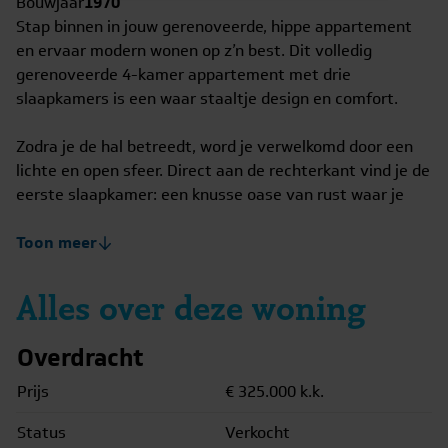
Bouwjaar
1970
Stap binnen in jouw gerenoveerde, hippe appartement
en ervaar modern wonen op z’n best. Dit volledig
gerenoveerde 4-kamer appartement met drie
slaapkamers is een waar staaltje design en comfort.
Zodra je de hal betreedt, word je verwelkomd door een
lichte en open sfeer. Direct aan de rechterkant vind je de
eerste slaapkamer: een knusse oase van rust waar je
meteen tot ontspanning komt. Vanuit de hal vind je
daarnaast de tweede slaapkamer, die een perfecte
Toon meer
combinatie biedt van privacy én functionaliteit. Vanuit
de hal leidt een prachtige glazen deur naar de ruime
Alles over deze woning
woonkamer, waarin veel natuurlijk licht binnenstroomt
en het strakke design perfect tot zijn recht komt. Vanuit
Overdracht
de woonkamer betreed je de derde slaapkamer, die
grenst aan het heerlijke balkon en je uitnodigt om te
Prijs
€ 325.000
k.k.
genieten van frisse lucht en een mooi uitzicht.
Status
Verkocht