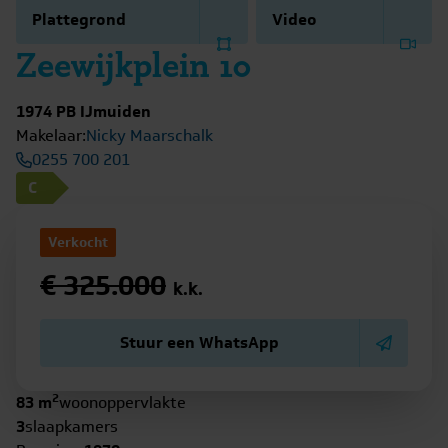
Plattegrond
Video
Zeewijkplein 10
1974 PB IJmuiden
Makelaar:
Nicky Maarschalk
0255 700 201
C
Verkocht
€ 325.000
k.k.
Stuur een WhatsApp
2
83 m
woonoppervlakte
3
slaapkamers