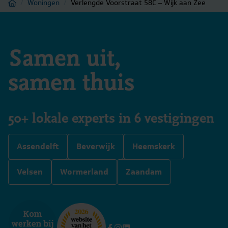
Home
/
Woningen
/
Verlengde Voorstraat 58C – Wijk aan Zee
Samen uit,
samen thuis
50+ lokale experts in 6 vestigingen
Assendelft
Beverwijk
Heemskerk
Velsen
Wormerland
Zaandam