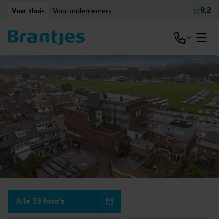
Ga naar content
9,2
Voor thuis
Voor ondernemers
Beki
Open / slu
Open
Alle 33 foto's