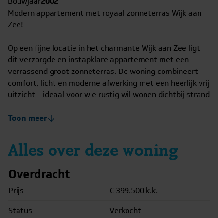
Bouwjaar
2002
Modern appartement met royaal zonneterras Wijk aan
Zee!
Op een fijne locatie in het charmante Wijk aan Zee ligt
dit verzorgde en instapklare appartement met een
verrassend groot zonneterras. De woning combineert
comfort, licht en moderne afwerking met een heerlijk vrij
uitzicht – ideaal voor wie rustig wil wonen dichtbij strand
en voorzieningen.
Toon meer
Via de nette centrale entree met lift bereik je het
appartement, waar direct de lichte en open sfeer opvalt.
Alles over deze woning
De woonkamer is ruim opgezet en profiteert van grote
raampartijen, waardoor er veel daglicht binnenvalt en
Overdracht
toegang hebt tot het balkon aan de voorzijde.
Aansluitend bevindt zich de moderne keuken, vernieuwd
Prijs
€ 399.500
k.k.
in 2023 en voorzien van diverse inbouwapparatuur, wat
Status
Verkocht
zorgt voor optimaal kookcomfort. De woning beschikt