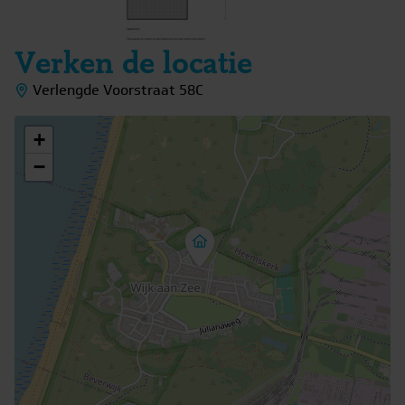
Verken de locatie
Verlengde Voorstraat 58C
+
−