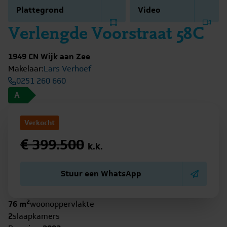
Plattegrond
Video
Verlengde Voorstraat 58C
1949 CN Wijk aan Zee
Makelaar:
Lars Verhoef
0251 260 660
A
Verkocht
€ 399.500
k.k.
Stuur een WhatsApp
2
76 m
woonoppervlakte
2
slaapkamers