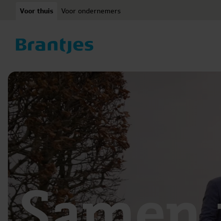
Ga naar content
Voor thuis
Voor ondernemers
Samen u