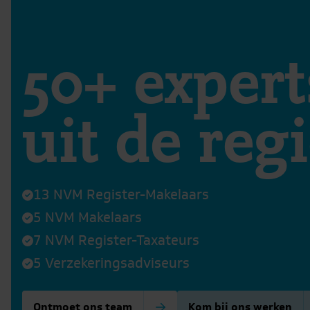
50+ expert
uit de reg
13 NVM Register-Makelaars
5 NVM Makelaars
7 NVM Register-Taxateurs
5 Verzekeringsadviseurs
Ontmoet ons team
Kom bij ons werken