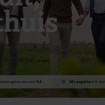
thuis
anten geven ons een
9,2
50+ experts
in 6 ves