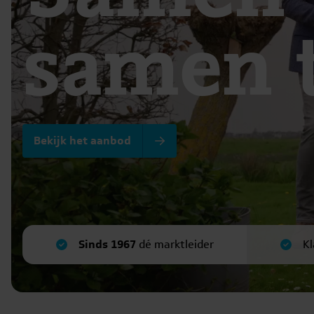
samen 
Bekijk het aanbod
Sinds 1967
dé marktleider
Kl