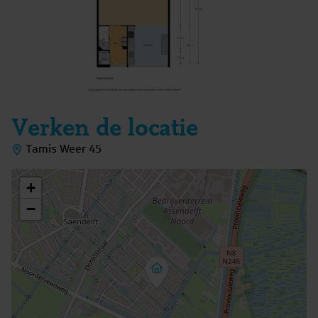
– Heerlijke en rustige ligging in de woonwijk.
Interesse in dit huis? Schakel direct jouw eigen NVM
aankoopmakelaar in. Jouw NVM aankoopmakelaar komt
op voor jouw belang en bespaart je tijd, geld en zorgen.
Adressen van collega NVM aankoopmakelaars vind je op
Funda.
Verken de locatie
Tamis Weer 45
+
−