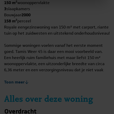
2
150 m
woonoppervlakte
3
slaapkamers
Bouwjaar
2000
2
158 m
perceel
Royale eengezinswoning van 150 m² met carport, riante
tuin op het zuidwesten en uitstekend onderhoudsniveau!
Sommige woningen voelen vanaf het eerste moment
goed. Tamis Weer 45 is daar een mooi voorbeeld van.
Een heerlijk ruim familiehuis met maar liefst 150 m²
woonoppervlakte, een uitzonderlijke breedte van circa
6,36 meter en een verzorgingsniveau dat je niet vaak
tegenkomt. Hoewel keuken en badkamer niet de
nieuwste zijn, is deze woning door de huidige eigenaar
Toon meer
met ontzettend veel zorg en aandacht onderhouden.
Dat zie je terug in alles. Van het schilderwerk tot de
Alles over deze woning
installaties en van het dagelijkse onderhoud tot de
verduurzaming; hier koop je een huis waar de grote
Overdracht
zaken altijd serieus zijn genomen.