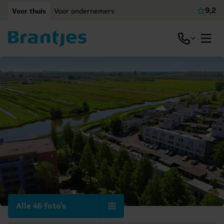
Ga naar content
9,2
Voor thuis
Voor ondernemers
Beki
Open / slu
Open
Alle 46 foto's