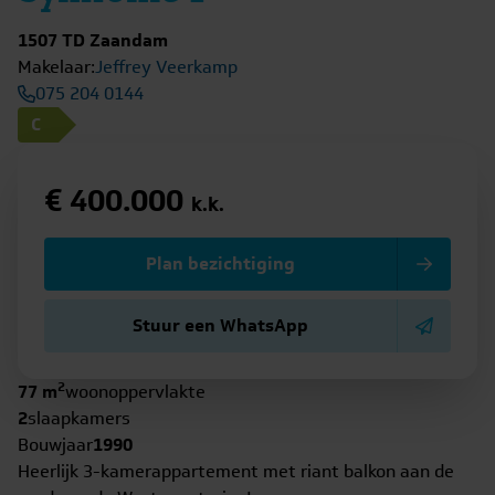
1507 TD Zaandam
Makelaar:
Jeffrey Veerkamp
075 204 0144
C
€ 400.000
k.k.
Plan bezichtiging
Stuur een WhatsApp
2
77 m
woonoppervlakte
2
slaapkamers
Bouwjaar
1990
Heerlijk 3-kamerappartement met riant balkon aan de