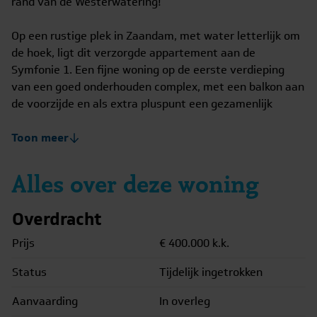
rand van de Westerwatering!
Op een rustige plek in Zaandam, met water letterlijk om
de hoek, ligt dit verzorgde appartement aan de
Symfonie 1. Een fijne woning op de eerste verdieping
van een goed onderhouden complex, met een balkon aan
de voorzijde en als extra pluspunt een gezamenlijk
terras direct aan het water. Hier woon je comfortabel,
licht en overzichtelijk, met alle dagelijkse voorzieningen
Toon meer
dichtbij en volop mogelijkheden om buiten te genieten.
Alles over deze woning
Via de afgesloten entree met videofooninstallatie en lift
bereik je de eerste verdieping. Bij binnenkomst valt
Overdracht
direct de prettige indeling en de verzorgde afwerking op.
Prijs
€ 400.000
k.k.
De woonkamer is licht en zeer ruim en biedt voldoende
Status
Tijdelijk ingetrokken
plek voor een comfortabele zithoek en een eettafel.
Vanuit de woonkamer heb je toegang tot het balkon aan
Aanvaarding
In overleg
de voorzijde, gelegen op het oosten. Een prettige