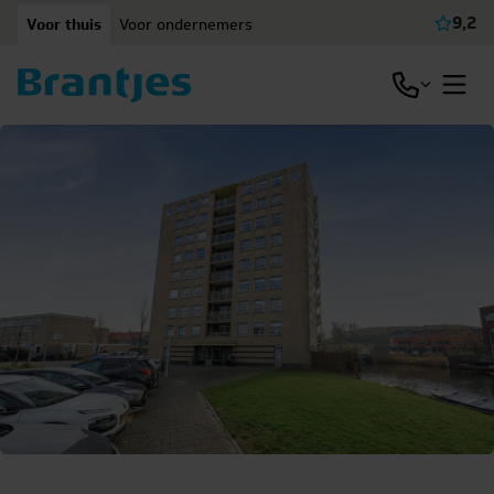
Ga naar content
9,2
Voor thuis
Voor ondernemers
Beki
Open / slu
Open