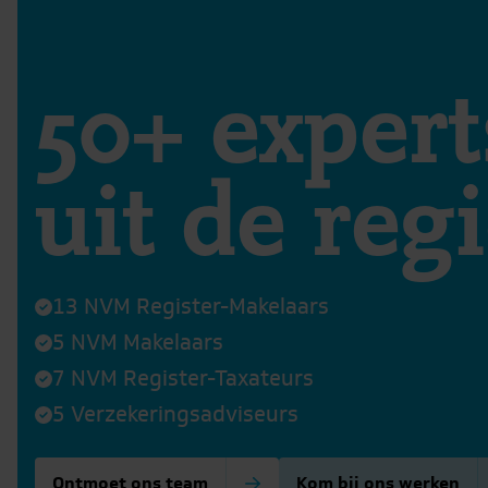
50+ expert
uit de reg
13 NVM Register-Makelaars
5 NVM Makelaars
7 NVM Register-Taxateurs
5 Verzekeringsadviseurs
Ontmoet ons team
Kom bij ons werken