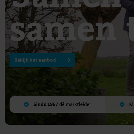
samen 
Bekijk het aanbod
Sinds 1967
dé marktleider
Kl