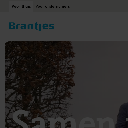
Ga naar content
Voor thuis
Voor ondernemers
Samen u