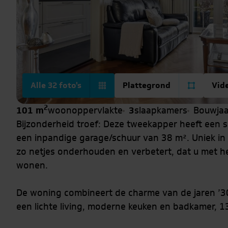
Alle 32 foto's
Plattegrond
Vid
2
101 m
woonoppervlakte
3
slaapkamers
Bouwjaa
Bijzonderheid troef: Deze tweekapper heeft een s
een inpandige garage/schuur van 38 m². Uniek in z
zo netjes onderhouden en verbetert, dat u met he
wonen.
De woning combineert de charme van de jaren ’
een lichte living, moderne keuken en badkamer, 1
met vrij zicht.