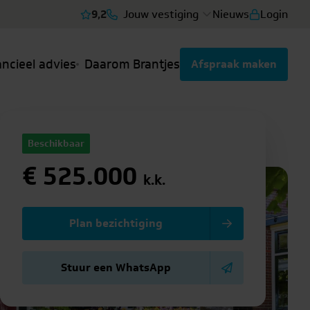
9,2
Jouw vestiging
Nieuws
Login
Bekijk reviews
ancieel advies
Daarom Brantjes
Afspraak maken
Beschikbaar
€ 525.000
k.k.
Plan bezichtiging
Stuur een WhatsApp