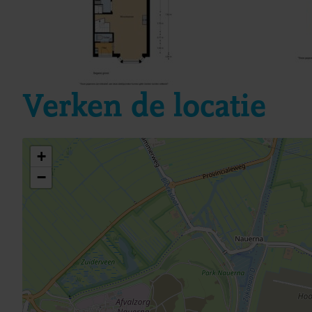
Parkeer faciliteiten
Verken de locatie
+
−