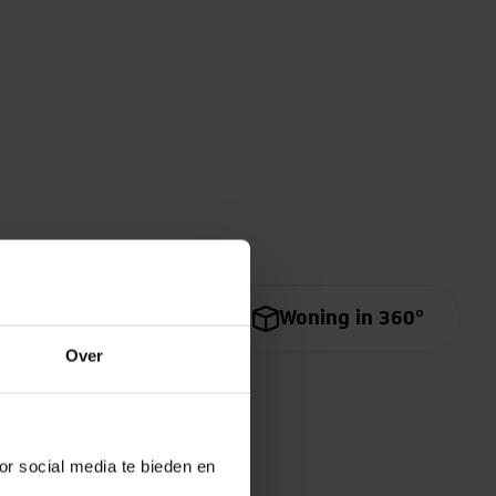
Bekijk video
Woning in 360º
Over
or social media te bieden en