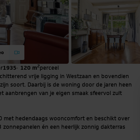
eo
2
r
1935
120 m
perceel
chitterend vrije ligging in Westzaan en bovendien
ijn soort. Daarbij is de woning door de jaren heen
t aanbrengen van je eigen smaak sfeervol zult
30 met hedendaags wooncomfort en beschikt over
3 zonnepanelen én een heerlijk zonnig dakterras