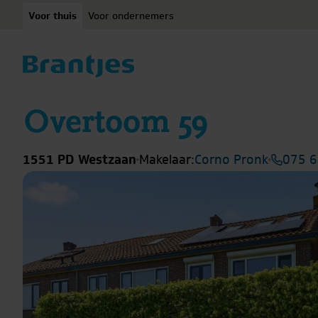
Ga naar content
Voor thuis
Voor ondernemers
Overtoom 59
1551 PD Westzaan
Makelaar:
Corno Pronk
075 6