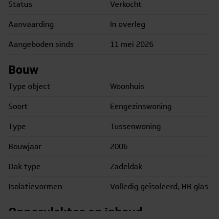
Status
Verkocht
een ligbad, een tweede toilet en een aparte
inloopdouche. De tweede verdieping biedt een fijne
Aanvaarding
In overleg
derde slaapkamer met dakkapel. Daarnaast is er aan de
voorzijde van de woning een ruime kamer met
Aangeboden sinds
11 mei 2026
kantelraam; deze is ideaal als hobbyruimte, biedt plek
voor je wasapparatuur en extra bergruimte.
Bouw
Type object
Woonhuis
Dit jaar is de cv-ketel vernieuwd, zodat je de komende
jaren zorgeloos kunt genieten van optimaal comfort!
Soort
Eengezinswoning
Met een woonoppervlakte van 111 m² en een
Type
Tussenwoning
perceelgrootte van 120 m², inclusief een berging met
overkapping, heeft Midgard 74 echt veel te bieden.
Bouwjaar
2006
Enkele belangrijke kenmerken van deze woning zijn:
Dak type
Zadeldak
• Bouwjaar: 2006
• Energie-efficiënt dankzij 8 zonnepanelen
Isolatievormen
Volledig geïsoleerd, HR glas
• Vloerverwarming op de begane grond en in de
badkamer
Oppervlaktes en inhoud
• Keuken vernieuwd in 2022 en voorzien van diverse