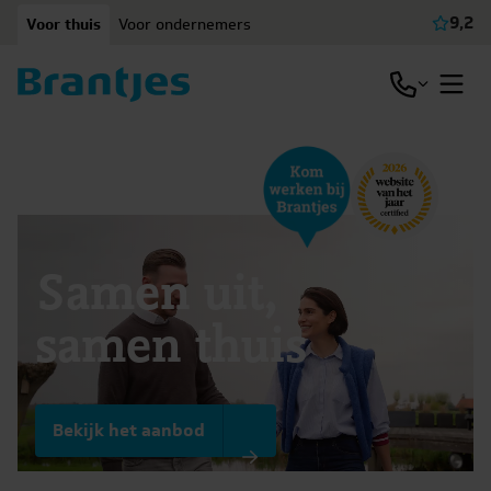
Ga naar content
9,2
Voor thuis
Voor ondernemers
Beki
Open / slu
Open
Samen uit,
samen thuis
Bekijk het aanbod