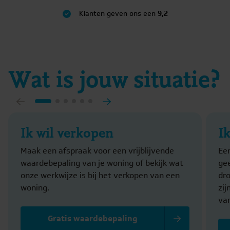
Klanten geven ons een
9,2
Wat is jouw situatie?
Ik wil verkopen
I
Maak een afspraak voor een vrijblijvende
Ee
waardebepaling van je woning of bekijk wat
gee
onze werkwijze is bij het verkopen van een
dr
woning.
zi
va
Gratis waardebepaling