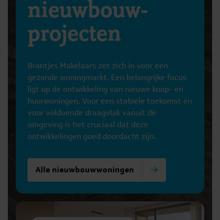
nieuwbouw-
projecten
Brantjes Makelaars zet zich in voor een
gezonde woningmarkt. Een belangrijke focus
ligt op de ontwikkeling van nieuwe koop- en
huurwoningen. Voor een stabiele toekomst én
voor voldoende draagvlak vanuit de
omgeving is het cruciaal dat deze
ontwikkelingen goed doordacht zijn.
Alle nieuwbouwwoningen