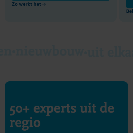
Zo werkt het
Be
en
nieuwbouw
uit elka
50+ experts uit de
regio