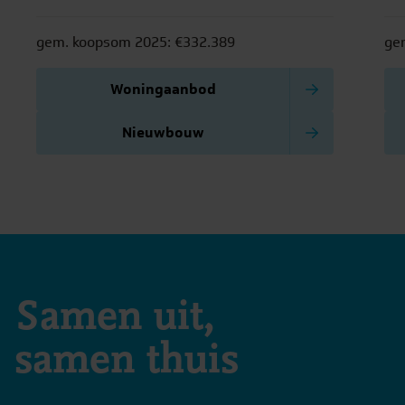
en gezellige restaurants.
le
rus
gem. koopsom 2025: €332.389
ge
Woningaanbod
Nieuwbouw
Samen uit,
samen thuis