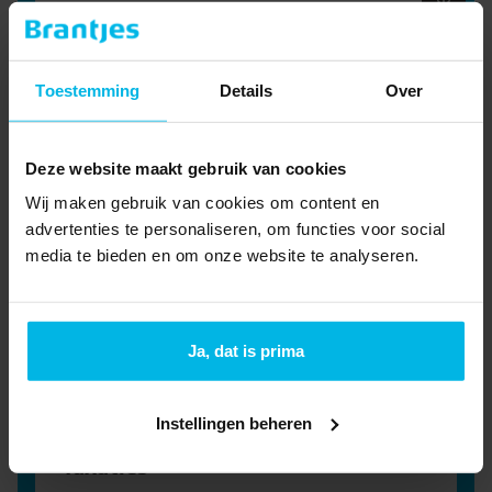
Meer informatie
Woning huren
Toestemming
Details
Over
Schrijf je in als huurder om op de hoogte te
blijven van het nieuwste aanbod.
Meer informatie
Deze website maakt gebruik van cookies
Bedrijfsmakelaar
Wij maken gebruik van cookies om content en
Jouw zakelijke droom realiseren? Onze
advertenties te personaliseren, om functies voor social
bedrijfsmakelaars denken graag met je mee.
media te bieden en om onze website te analyseren.
Meer informatie
Hypotheekadvies
Ja, dat is prima
Onze hypotheekadviseurs zijn je graag van
dienst bij de volgende stap in je leven.
Meer informatie
Instellingen beheren
Taxaties