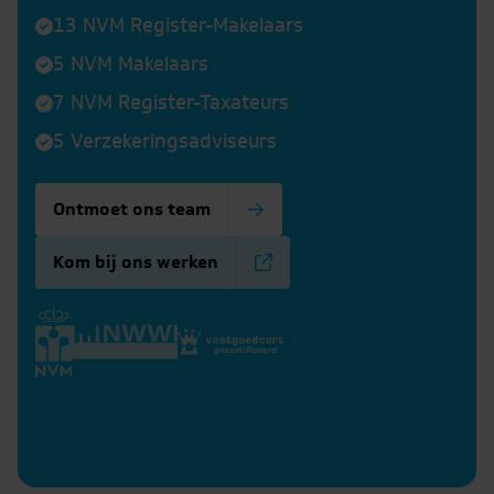
13 NVM Register-Makelaars
5 NVM Makelaars
7 NVM Register-Taxateurs
5 Verzekeringsadviseurs
Ontmoet ons team
Kom bij ons werken
l
Danilla
Erik
Lars
Frits
er
k
Prigge
Hempenius
Verhoef
Perton
matie
nformatie
Meer informatie
Meer informatie
Meer informatie
Meer informat