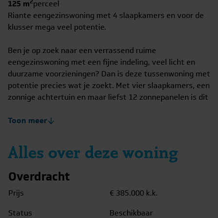
2
125 m
perceel
Riante eengezinswoning met 4 slaapkamers en voor de
klusser mega veel potentie.
Ben je op zoek naar een verrassend ruime
eengezinswoning met een fijne indeling, veel licht en
duurzame voorzieningen? Dan is deze tussenwoning met
potentie precies wat je zoekt. Met vier slaapkamers, een
zonnige achtertuin en maar liefst 12 zonnepanelen is dit
een comfortabel familiehuis op een rustige locatie in
Velsen-Noord aan een groenstrook. Heb jij een stel
Toon meer
rechter handen en een visie? Kom dan snel kijken!
Alles over deze woning
Via de entree kom je binnen in de hal met toilet en
trapopgang, waarna je doorloopt naar de lichte en
Overdracht
sfeervolle woonkamer. Dankzij de grote raampartijen
valt het daglicht prettig naar binnen en ontstaat er een
Prijs
€ 385.000
k.k.
warme leefruimte waar je moeiteloos een gezellige
Status
Beschikbaar
zithoek en royale eethoek kunt creëren. De keuken sluit