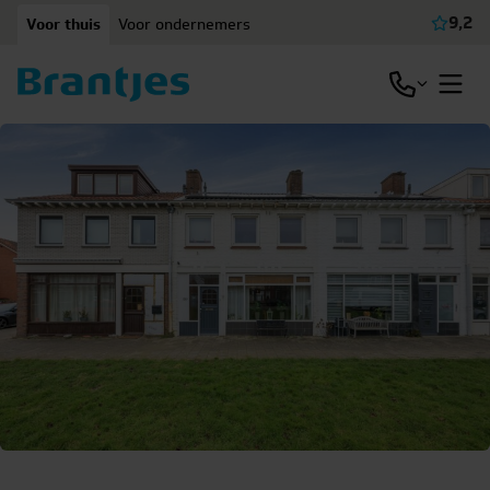
Ga naar content
9,2
Voor thuis
Voor ondernemers
Beki
Open / slu
Open