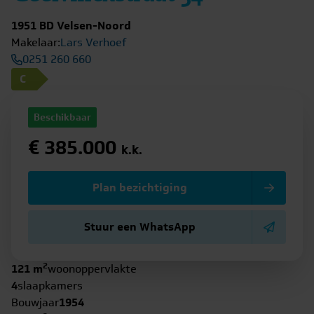
1951 BD Velsen-Noord
Makelaar:
Lars Verhoef
0251 260 660
C
Beschikbaar
€ 385.000
k.k.
Plan bezichtiging
Stuur een WhatsApp
2
121 m
woonoppervlakte
4
slaapkamers
Bouwjaar
1954