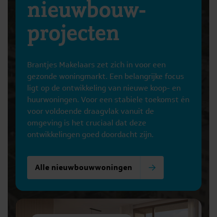
nieuwbouw-
projecten
Brantjes Makelaars zet zich in voor een
gezonde woningmarkt. Een belangrijke focus
ligt op de ontwikkeling van nieuwe koop- en
huurwoningen. Voor een stabiele toekomst én
voor voldoende draagvlak vanuit de
omgeving is het cruciaal dat deze
ontwikkelingen goed doordacht zijn.
Alle nieuwbouwwoningen