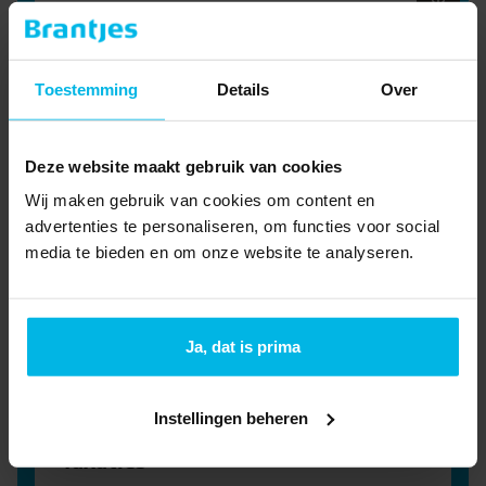
Meer informatie
Woning huren
Toestemming
Details
Over
Schrijf je in als huurder om op de hoogte te
blijven van het nieuwste aanbod.
Meer informatie
Deze website maakt gebruik van cookies
Bedrijfsmakelaar
Wij maken gebruik van cookies om content en
Jouw zakelijke droom realiseren? Onze
advertenties te personaliseren, om functies voor social
bedrijfsmakelaars denken graag met je mee.
media te bieden en om onze website te analyseren.
Meer informatie
Hypotheekadvies
Ja, dat is prima
Onze hypotheekadviseurs zijn je graag van
dienst bij de volgende stap in je leven.
Meer informatie
Instellingen beheren
Taxaties