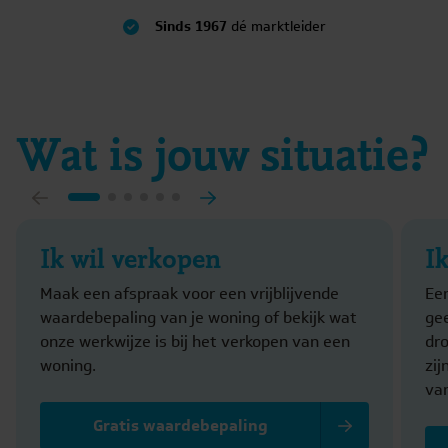
Sinds 1967
dé marktleider
Wat is jouw situatie?
Ik wil verkopen
I
Maak een afspraak voor een vrijblijvende
Ee
waardebepaling van je woning of bekijk wat
gee
onze werkwijze is bij het verkopen van een
dr
woning.
zi
va
Gratis waardebepaling