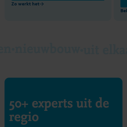
Zo werkt het
Be
en
nieuwbouw
uit elka
50+ experts uit de
regio