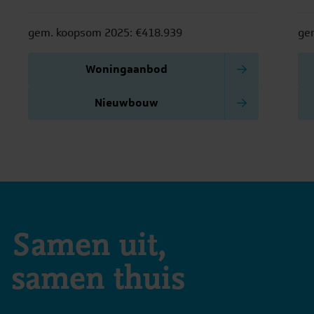
gezellige straatjes ademt Wormer een
nab
unieke sfeer.
gem. koopsom 2025: €418.939
ge
Woningaanbod
Nieuwbouw
Samen uit,
samen thuis