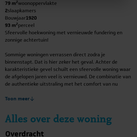
2
79 m
woonoppervlakte
2
slaapkamers
Bouwjaar
1920
2
93 m
perceel
Sfeervolle hoekwoning met vernieuwde fundering en
zonnige achtertuin!
Sommige woningen verrassen direct zodra je
binnenstapt. Dat is hier zeker het geval. Achter de
karakteristieke gevel schuilt een sfeervolle woning waar
de afgelopen jaren veel is vernieuwd. De combinatie van
de authentieke uitstraling met het comfort van nu
maakt dit echt een fijne plek om thuis te komen.
Toon meer
De woonkamer voelt licht en gezellig aan en vormt
samen met de half-open keuken een prettige leefruimte
Alles over deze woning
waar je gemakkelijk met familie of vrienden samenkomt.
De keuken is in 2022 vernieuwd en biedt volop werk- en
Overdracht
kastruimte. Op de begane grond zorgt de