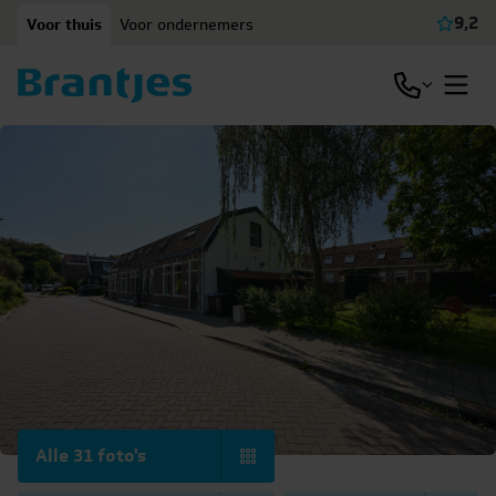
Ga naar content
9,2
Voor thuis
Voor ondernemers
Beki
Open / slu
Open
Alle 31 foto's