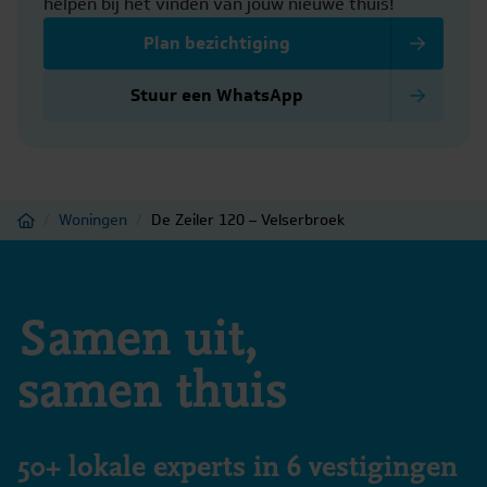
helpen bij het vinden van jouw nieuwe thuis!
Plan bezichtiging
Stuur een WhatsApp
Home
/
Woningen
/
De Zeiler 120 – Velserbroek
Samen uit,
samen thuis
50+ lokale experts in 6 vestigingen