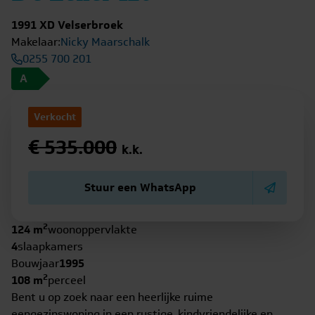
1991 XD Velserbroek
Makelaar:
Nicky Maarschalk
0255 700 201
A
Verkocht
€ 535.000
k.k.
Stuur een WhatsApp
2
124 m
woonoppervlakte
4
slaapkamers
Bouwjaar
1995
2
108 m
perceel
Bent u op zoek naar een heerlijke ruime
eengezinswoning in een rustige, kindvriendelijke en