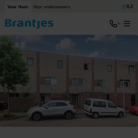
Ga naar content
9,2
Voor thuis
Voor ondernemers
Beki
Open / slu
Open