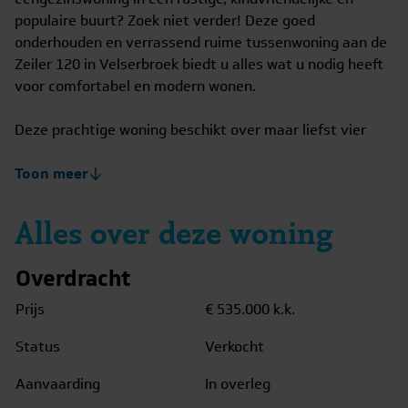
populaire buurt? Zoek niet verder! Deze goed
onderhouden en verrassend ruime tussenwoning aan de
Zeiler 120 in Velserbroek biedt u alles wat u nodig heeft
voor comfortabel en modern wonen.
Deze prachtige woning beschikt over maar liefst vier
slaapkamers en een moderne badkamer, vernieuwd in
2014. De eerste etage biedt momenteel twee ruime
Toon meer
slaapkamers, waarvan één is voorzien van een royale
inbouwkast. Indien gewenst, kan deze etage eenvoudig
Alles over deze woning
worden omgebouwd naar drie slaapkamers. De tweede
etage is voorzien van een uitbouw, waardoor er een
Overdracht
extra royale slaapkamer is gerealiseerd – perfect voor
een groot gezin of als luxe logeerkamer.
Prijs
€ 535.000
k.k.
Status
Verkocht
Geniet van de zon in de heerlijke zonnige achtertuin met
houten steiger en zonneterras, gelegen op het
Aanvaarding
In overleg
zuidwesten. Hier kunt u nagenoeg de hele dag van de