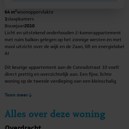
2
64 m
woonoppervlakte
1
slaapkamers
Bouwjaar
2010
Licht en uitstekend onderhouden 2-kamerappartement
met ruim balkon gelegen op het zonnige westen en met
mooi uitzicht over de wijk en de Zaan, lift en energielabel
A!
Dit keurige appartement aan de Conradstraat 10 voelt
direct prettig en overzichtelijk aan. Een fijne, lichte
woning op de tweede verdieping van een kleinschalig
appartementencomplex, met een ruim balkon, vrij
uitzicht over de wijk en de Zaan en met een praktische
Toon meer
indeling waar je zo je eigen plek van maakt. Dankzij de
lift, het energielabel A en de verzorgde staat is dit
Alles over deze woning
appartement niet alleen heel leuk voor starters, maar
ook voor wie comfortabel en gelijkvloers wil wonen.
Overdracht