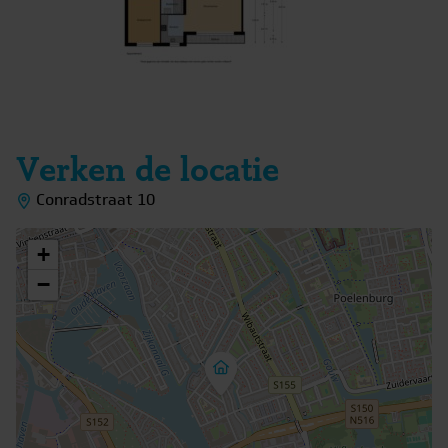
Interesse in dit huis? Schakel direct je eigen NVM-
aankoopmakelaar in. Jouw NVM-aankoopmakelaar komt
op voor jouw belang en bespaart je tijd, geld en zorgen.
Adressen van collega NVM-aankoopmakelaars vind je op
Funda.
Verken de locatie
Conradstraat 10
+
−