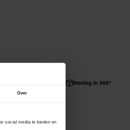
Bekijk video
Woning in 360º
Over
or social media te bieden en