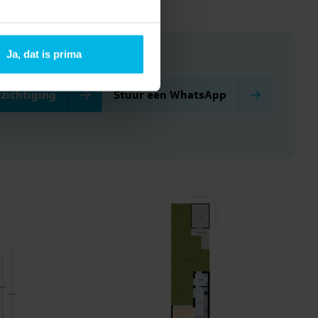
Ja, dat is prima
zichtiging
Stuur een WhatsApp