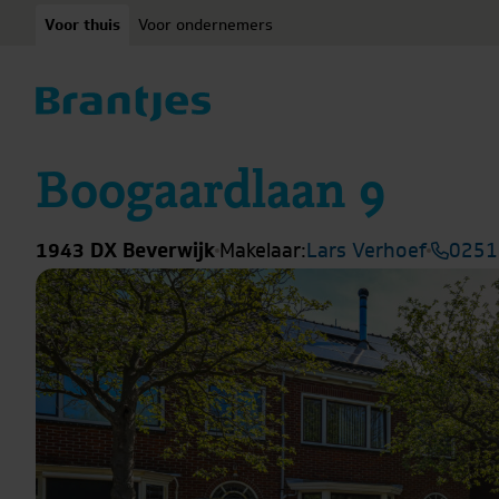
Ga naar content
Voor thuis
Voor ondernemers
Boogaardlaan 9
1943 DX Beverwijk
Makelaar:
Lars Verhoef
0251