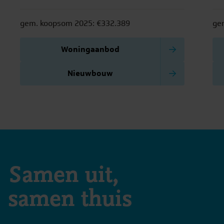
en gezellige restaurants.
hui
ve
gem. koopsom 2025: €332.389
ge
Woningaanbod
Nieuwbouw
Samen uit,
samen thuis