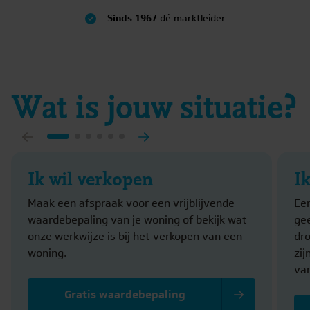
Sinds 1967
dé marktleider
Wat is jouw situatie?
Ik wil verkopen
I
Maak een afspraak voor een vrijblijvende
Ee
waardebepaling van je woning of bekijk wat
gee
onze werkwijze is bij het verkopen van een
dr
woning.
zi
va
Gratis waardebepaling