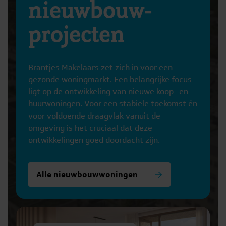
nieuwbouw-
projecten
Brantjes Makelaars zet zich in voor een
gezonde woningmarkt. Een belangrijke focus
ligt op de ontwikkeling van nieuwe koop- en
huurwoningen. Voor een stabiele toekomst én
voor voldoende draagvlak vanuit de
omgeving is het cruciaal dat deze
ontwikkelingen goed doordacht zijn.
Alle nieuwbouwwoningen