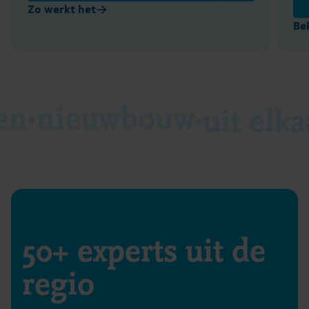
Zo werkt het
Be
en
nieuwbouw
uit elka
50+ experts uit de
regio