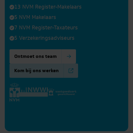
13 NVM Register-Makelaars
5 NVM Makelaars
7 NVM Register-Taxateurs
5 Verzekeringsadviseurs
Ontmoet ons team
Kom bij ons werken
Tom
van
anon
Nicky
Danilla
der
Kevin
etselaar
Maarschalk
Prigge
Noll
Trompert
ie
r informatie
Meer informatie
Meer informatie
Meer informatie
Meer infor