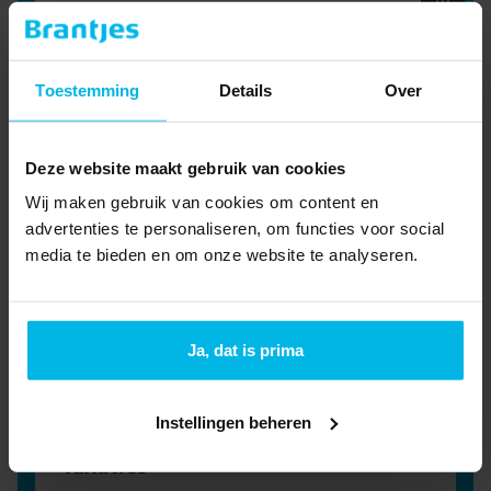
Meer informatie
Woning huren
Toestemming
Details
Over
Schrijf je in als huurder om op de hoogte te
blijven van het nieuwste aanbod.
Meer informatie
Deze website maakt gebruik van cookies
Bedrijfsmakelaar
Wij maken gebruik van cookies om content en
Jouw zakelijke droom realiseren? Onze
advertenties te personaliseren, om functies voor social
bedrijfsmakelaars denken graag met je mee.
media te bieden en om onze website te analyseren.
Meer informatie
Hypotheekadvies
Ja, dat is prima
Onze hypotheekadviseurs zijn je graag van
dienst bij de volgende stap in je leven.
Meer informatie
Instellingen beheren
Taxaties