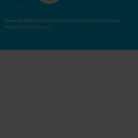
Nieuwsbrief
Vacatures
Disclaimer
Cookies
Privacyverklaring
Website door Webreact