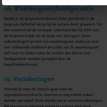
06. Waarborgsom/bankgarantie
Nadat je de koopovereenkomst hebt getekend, is de
koop pas definitief als je bij de notaris bent geweest. Tot
dat moment wil de verkoper zekerheid dat hij 10% van
de koopsom krijgt als de koop niet doorgaat. Deze
zekerheid geef je met een waarborgsom. Indien je over
niet voldoende middelen beschikt om de waarborgsom
zelf over te maken naar de notaris dan kan er een
bankgarantie worden geregeld door de
hypotheekadviseur.
07. Verzekeringen
Voordat je naar de notaris gaat voor de
eigendomsoverdracht, moeten er nog enkele zaken
worden geregeld. Denk hierbij aan je woonverzekeringen.
Wij brengen je hiervoor graag in contact met onze