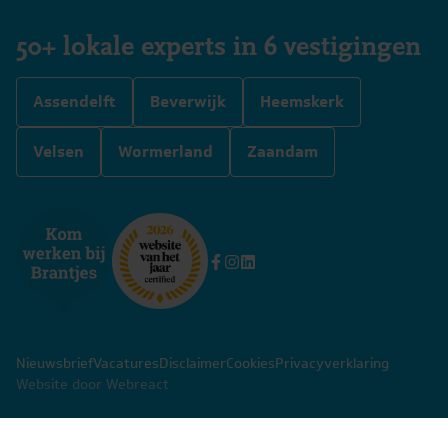
50+ lokale experts in 6 vestigingen
Assendelft
Beverwijk
Heemskerk
Velsen
Wormerland
Zaandam
Nieuwsbrief
Vacatures
Disclaimer
Cookies
Privacyverklaring
Website door Webreact