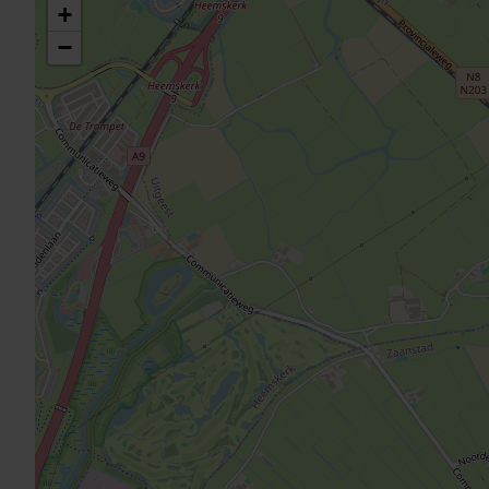
Hoofdtuin
+
−
Achterom
Parkeergelegenheid
Parkeerfaciliteiten
Garage