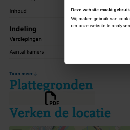
Deze website maakt gebruik
Inhoud
Wij maken gebruik van cookie
om onze website te analyser
Indeling
Verdiepingen
Aantal kamers
Locatie
Toon meer
Plattegronden
Ligging
Tuin
Verken de locatie
Tuintypen
Totale oppervlakte