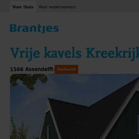
Ga naar content
Voor thuis
Voor ondernemers
Vrije kavels Kreekrij
1566 Assendelft
Verkocht