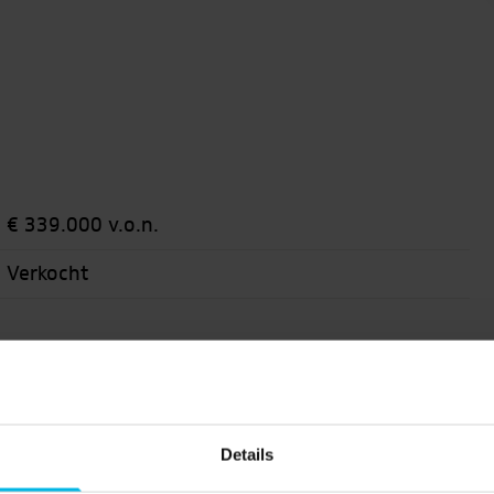
€ 339.000
v.o.n.
Verkocht
Bouwgrond
Details
2
399 m