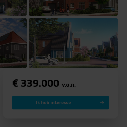
€ 339.000
v.o.n.
Ik heb interesse