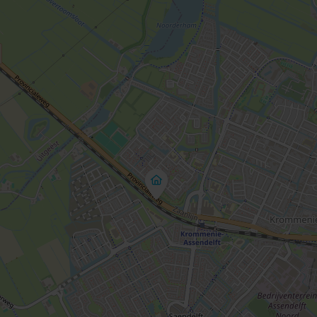
Tuin rondom
Nee
Openbaar parkeren, Op eigen terrein
Garage mogelijk