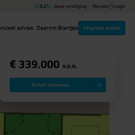
9,2
Jouw vestiging
Nieuws
Login
Bekijk reviews
ancieel advies
Daarom Brantjes
Afspraak maken
€ 339.000
v.o.n.
Ik heb interesse