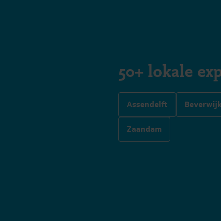
50+ lokale exp
Assendelft
Beverwij
Zaandam