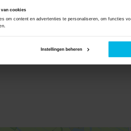
3
 van cookies
0 m
s om content en advertenties te personaliseren, om functies vo
en.
1
Instellingen beheren
1
Aan water, In woonwijk
Tuin rondom
2
0 m