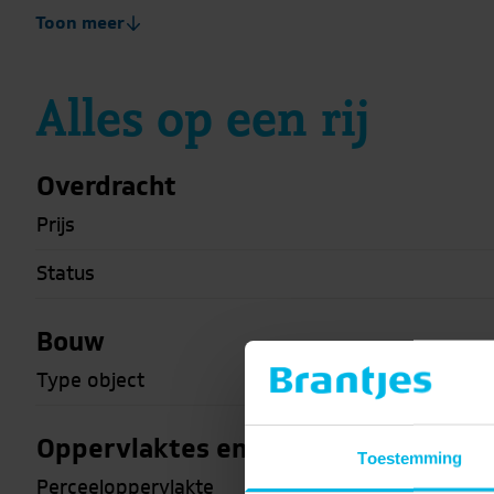
Toon meer
Alles op een rij
Overdracht
Prijs
Status
Bouw
Type object
Oppervlaktes en inhoud
Toestemming
Perceeloppervlakte