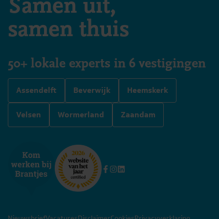
Samen uit,
samen thuis
50+ lokale experts in 6 vestigingen
Assendelft
Beverwijk
Heemskerk
Velsen
Wormerland
Zaandam
Nieuwsbrief
Vacatures
Disclaimer
Cookies
Privacyverklaring