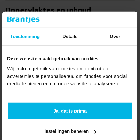
Oppervlaktes en inhoud
2
Perceeloppervlakte
390 m
3
Inhoud
0 m
Toestemming
Details
Over
Indeling
Deze website maakt gebruik van cookies
Verdiepingen
1
Wij maken gebruik van cookies om content en
Aantal kamers
1
advertenties te personaliseren, om functies voor social
media te bieden en om onze website te analyseren.
Locatie
Ligging
Aan water, In woonwijk
Toon meer
Ja, dat is prima
Tuin
Tuintypen
Tuin rondom
Instellingen beheren
€ 309.000
v.o.n.
2
Totale oppervlakte
0 m