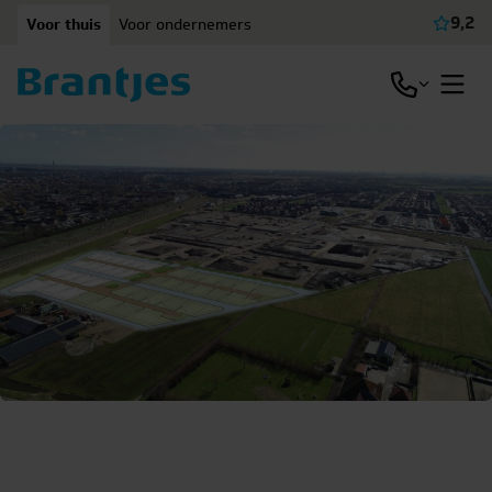
Ga naar content
9,2
Voor thuis
Voor ondernemers
Beki
Open / slu
Open