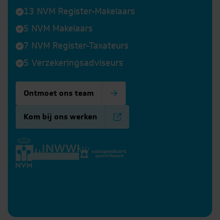
13 NVM Register-Makelaars
5 NVM Makelaars
7 NVM Register-Taxateurs
5 Verzekeringsadviseurs
Ontmoet ons team
Kom bij ons werken
Nicky
Jeffrey
Gijs
Hans
Maarschalk
Veerkamp
Poel
Nelissen
matie
nformatie
Meer informatie
Meer informatie
Meer informatie
Meer informat