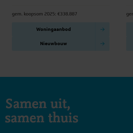
levendigheid van het stadscentrum en de
en 
rust van groene buitenwijken.
gem. koopsom 2025: €338.887
ge
Woningaanbod
Nieuwbouw
Samen uit,
samen thuis