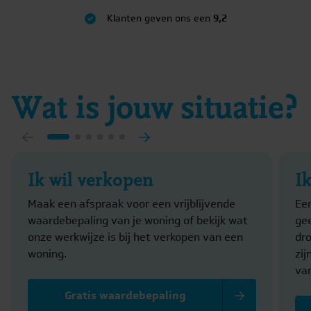
Klanten geven ons een
9,2
Wat is jouw situatie?
Ik wil verkopen
I
Maak een afspraak voor een vrijblijvende
Ee
waardebepaling van je woning of bekijk wat
gee
onze werkwijze is bij het verkopen van een
dr
woning.
zi
va
Gratis waardebepaling