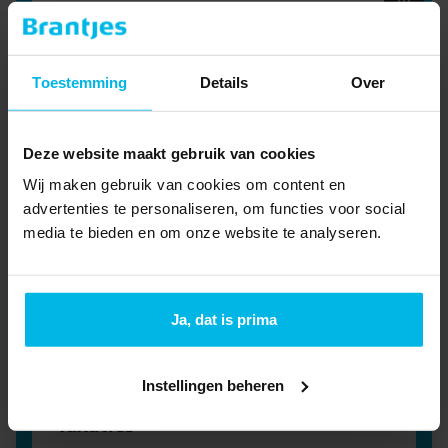
Meer informatie
Woning huren
Toestemming
Details
Over
Schrijf je in als huurder om op de hoogte te
blijven van het nieuwste aanbod.
Meer informatie
Deze website maakt gebruik van cookies
Bedrijfsmakelaar
Wij maken gebruik van cookies om content en
Jouw zakelijke droom realiseren? Onze
advertenties te personaliseren, om functies voor social
bedrijfsmakelaars denken graag met je mee.
media te bieden en om onze website te analyseren.
Meer informatie
Hypotheekadvies
Ja, dat is prima
Onze hypotheekadviseurs zijn je graag van
dienst bij de volgende stap in je leven.
Meer informatie
Instellingen beheren
Taxaties