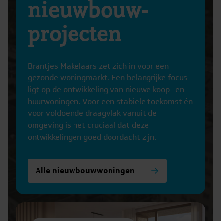
nieuwbouw-
projecten
Brantjes Makelaars zet zich in voor een
gezonde woningmarkt. Een belangrijke focus
ligt op de ontwikkeling van nieuwe koop- en
huurwoningen. Voor een stabiele toekomst én
voor voldoende draagvlak vanuit de
omgeving is het cruciaal dat deze
ontwikkelingen goed doordacht zijn.
Alle nieuwbouwwoningen