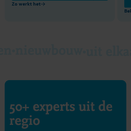
Zo werkt het
Be
en
nieuwbouw
uit elka
50+ experts uit de
regio