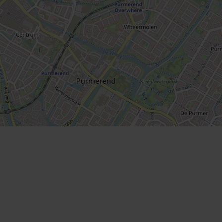
2
15 m
West
Nee
A+++
Op eigen terrein
2
Geen garage