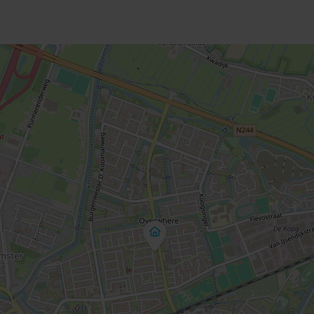
5
4
Aan park
Voortuin, Zonneterras
2
49 m
Zonneterras
559 m
261 m