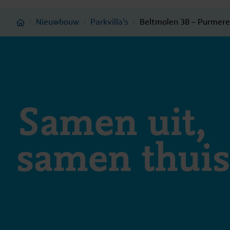
Home
Nieuwbouw
Parkvilla's
Beltmolen 38 – Purmer
/
/
/
Samen uit,
samen thuis