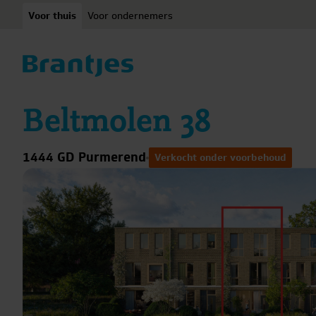
Ga naar content
Voor thuis
Voor ondernemers
Beltmolen 38
1444 GD Purmerend
Verkocht onder voorbehoud