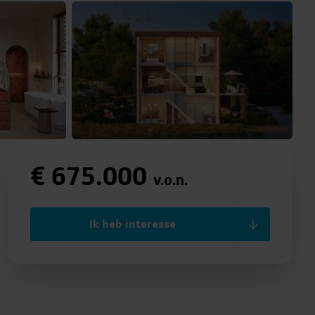
€ 675.000
v.o.n.
Ik heb interesse