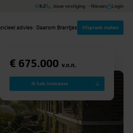
9,2
Jouw vestiging
Nieuws
Login
Bekijk reviews
ancieel advies
Daarom Brantjes
Afspraak maken
€ 675.000
v.o.n.
Ik heb interesse