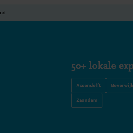
end
50+ lokale exp
Assendelft
Beverwij
Zaandam