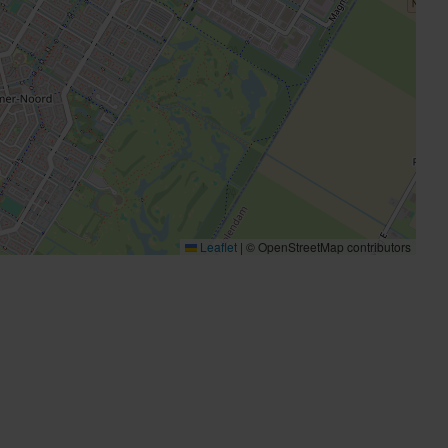
Leaflet
|
© OpenStreetMap contributors