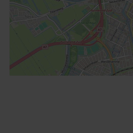
Oppervlakte
Ligging hoofdtuin
Achterom
Energieverbruik
Energielabel
Parkeergelegenheid
Parkeerfaciliteiten
Parkeercapaciteit
Garage