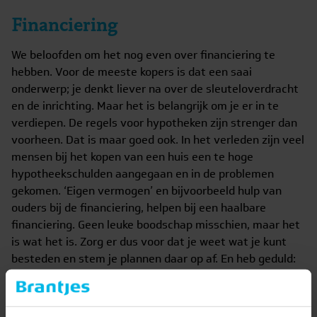
Financiering
We beloofden om het nog even over financiering te
hebben. Voor de meeste kopers is dat een saai
onderwerp; je denkt liever na over de sleuteloverdracht
en de inrichting. Maar het is belangrijk om je er in te
verdiepen. De regels voor hypotheken zijn strenger dan
voorheen. Dat is maar goed ook. In het verleden zijn veel
mensen bij het kopen van een huis een te hoge
hypotheekschulden aangegaan en in de problemen
gekomen. ‘Eigen vermogen’ en bijvoorbeeld hulp van
ouders bij de financiering, helpen bij een haalbare
financiering. Geen leuke boodschap misschien, maar het
is wat het is. Zorg er dus voor dat je weet wat je kunt
besteden en stem je plannen daar op af. En heb geduld:
het vinden van een huis waar je blij van wordt, mag best
wat tijd kosten.