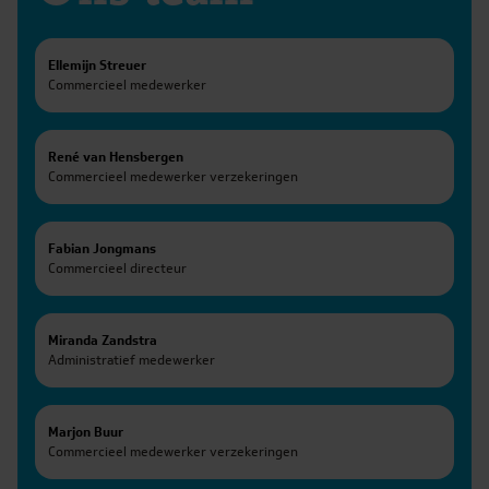
De Hypotheekshop Beverwijk
LinkedIn
E-mail
Ellemijn Streuer
Commercieel medewerker
Heemskerk
Meer informatie
LinkedIn
E-mail
René van Hensbergen
Commercieel medewerker verzekeringen
Heemskerk
Meer informatie
LinkedIn
E-mail
Fabian Jongmans
Commercieel directeur
Heemskerk
Meer informatie
E-mail
Miranda Zandstra
Administratief medewerker
Heemskerk
Meer informatie
E-mail
Marjon Buur
Commercieel medewerker verzekeringen