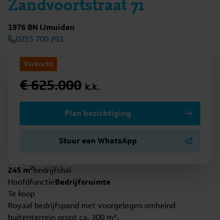
Zandvoortstraat 71
1976 BN IJmuiden
0255 700 201
Verkocht
€ 625.000
k.k.
Plan bezichtiging
Stuur een WhatsApp
2
245 m
bedrijfshal
Hoofdfunctie
Bedrijfsruimte
Te koop
Royaal bedrijfspand met voorgelegen omheind
buitenterrein groot ca. 300 m².