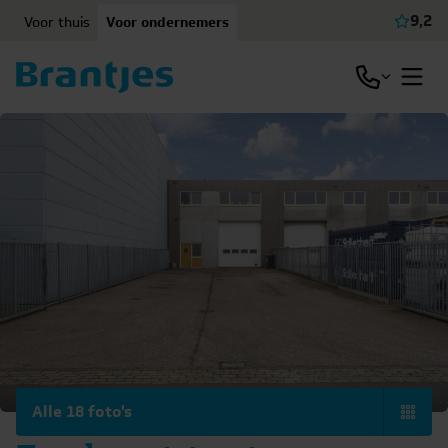
Ga naar content
9,2
Voor thuis
Voor ondernemers
Beki
Open / slu
Open
Alle 18 foto's