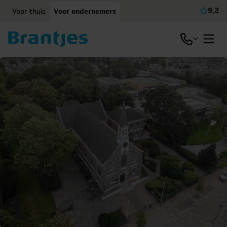
Ga naar content
9,2
Voor thuis
Voor ondernemers
Beki
Open / slu
Open