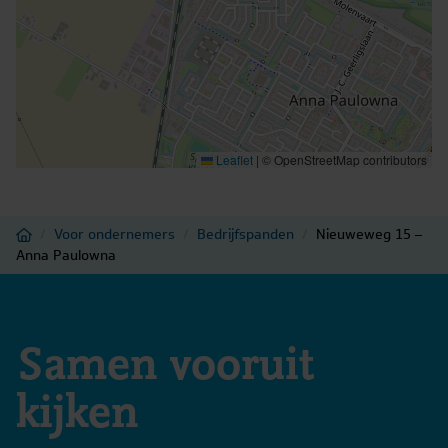
Welkom bij de Nieuweweg 13-15, Anna Paulowna – waar
geschiedenis wacht om opnieuw geschreven te worden.
U kunt toegang verkrijgen tot de dataroom met alle
beschikbare informatie door een email te sturen naar
zaanstad@brantjes.nl
.
Leaflet
|
© OpenStreetMap contributors
Home
/
Voor ondernemers
/
Bedrijfspanden
/
Nieuweweg 15 –
Anna Paulowna
Samen vooruit
kijken