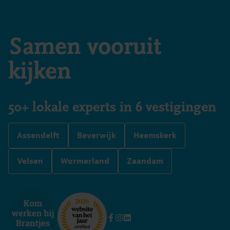
Vraagprijs
€ 1.425.000,– k.k.
Samen vooruit
Nutsbedrijven
kijken
Huurder/koper dient zelf rechtstreeks met
desbetreffende (energie) leveranciers overeenkomsten
af te sluiten.
50+ lokale experts in 6 vestigingen
Erfdienstbaarheden en bijzondere bepalingen
Zoals vermeld in de akte van levering.
Assendelft
Beverwijk
Heemskerk
Bodeminformatie
Verkoper kan niet instaan voor de kwaliteit van de
Velsen
Wormerland
Zaandam
bodem en/of grondwater en koper vrijwaart verkoper
voor alle aansprakelijkheid die uit eventuele
verontreiniging van bodem, grondwater e.d. kan
voortvloeien.