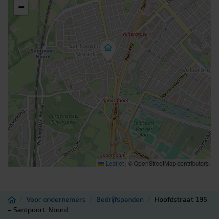
Grijp uw kans en plan een bezichtiging, want panden van
−
dit kaliber komen zelden op de markt. Neem vandaag
nog contact met ons op en laat u verrassen door de
mogelijkheden van Hoofdstraat 195-197 te Santpoort-
Noord.
Opleveringsniveau
In huidige staat.
Parkeren
Openbaar parkeren in de directe omgeving. Op het
zijterrein is er voldoende parkeergelegenheid.
Bestemming
Leaflet
|
© OpenStreetMap contributors
Bestemmingsplan Santpoort-Noord, bestemming
Centrum-2 en Waarde-Archeologie. Bij twijfel over het
toestaan van uw bedrijfsvoering adviseren wij u zelf
Home
/
Voor ondernemers
/
Bedrijfspanden
/
Hoofdstraat 195
contact op te nemen met de gemeente Velsen.
– Santpoort-Noord