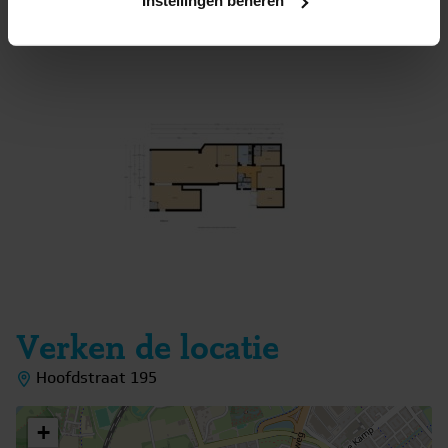
Woning 1, ca 67 m2.
Instellingen beheren
Woning 2, ca 117 m2.
Woning 3, ca 56 m2.
Winkel/kantoorruimte is ca. 125 m2.
Magazijn bij de winkel is ca. 65 m2.
Loods garage achter het object ca. 100 m2
Kleine opslag behorende bij de winkel ca. 13 m2.
Verken de locatie
Of u nu op zoek bent naar een solide beleggingsobject,
ruimte voor bedrijf en wonen, of een kans om een geheel
Hoofdstraat 195
eigen invulling te geven, dit pand biedt alle
mogelijkheden om uw dromen te realiseren.
+