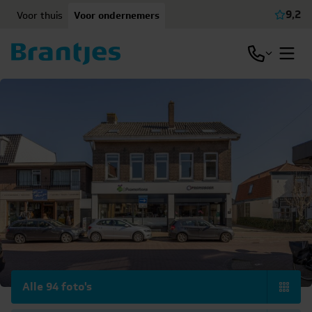
Ga naar content
9,2
Voor thuis
Voor ondernemers
Beki
Open / slu
Open
Alle 94 foto's