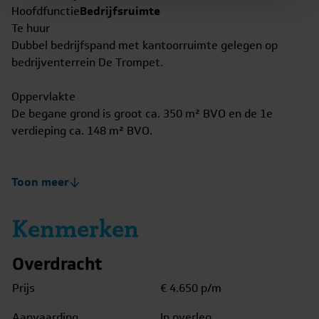
Hoofdfunctie
Bedrijfsruimte
Te huur
Dubbel bedrijfspand met kantoorruimte gelegen op
bedrijventerrein De Trompet.
Oppervlakte
De begane grond is groot ca. 350 m² BVO en de 1e
verdieping ca. 148 m² BVO.
Locatie en bereikbaarheid
De Trompet ligt zeer centraal. De bereikbaarheid is
Toon meer
uitstekend middels de aansluiting op de A-9 en op de
N246/A-8 via de Communicatieweg.
Kenmerken
Indeling
Overdracht
Entree, meterkast, bedrijfsruimte met dubbele
elektrische overheaddeur, toilet/urinoir en wastafel.
Prijs
€ 4.650
p/m
1e verdieping: overloop, kantine met keuken v.v.
Aanvaarding
In overleg
inbouwapparatuur, kantoorruimte en bedrijfsruimte.