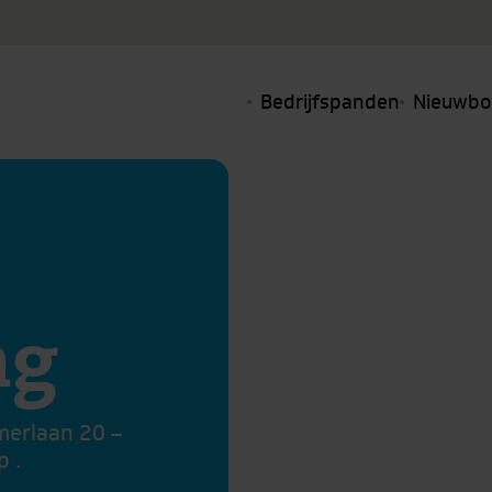
Bedrijfspanden
Nieuwb
ng
merlaan 20 –
 .