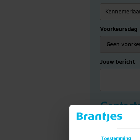
Voorkeursdag
Jouw bericht
Contact
Voornaam
*
Toestemming