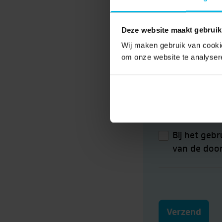
Organisatie
*
Deze website maakt gebruik
Wij maken gebruik van cookie
om onze website te analyser
E-mail
*
Bij het geb
van de door
Verzend