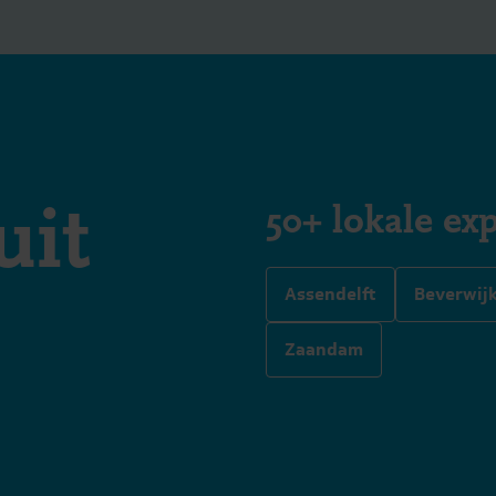
uit
50+ lokale exp
Assendelft
Beverwij
Zaandam