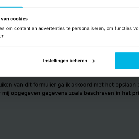
 van cookies
s om content en advertenties te personaliseren, om functies vo
en.
Telefoon
*
Instellingen beheren
ruiken van dit formulier ga ik akkoord met het opslaan
 mij opgegeven gegevens zoals beschreven in het pri