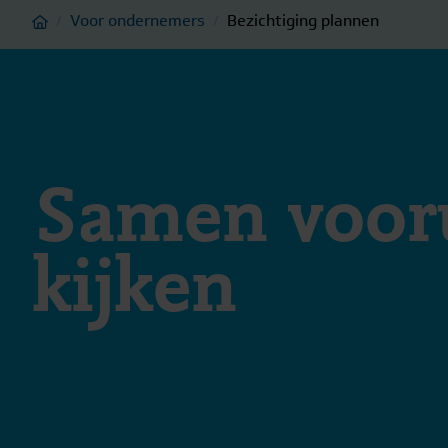
Home
Voor ondernemers
Bezichtiging plannen
/
/
Samen voor
kijken