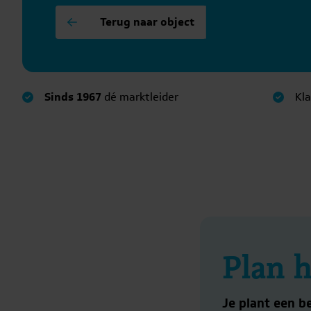
Terug naar object
Sinds 1967
dé marktleider
Kl
Plan h
Je plant een b