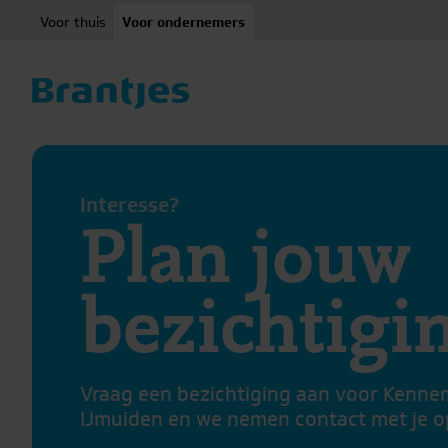
Ga naar content
Voor thuis
Voor ondernemers
Interesse?
Plan jouw
bezichtigi
Vraag een bezichtiging aan voor Kenne
IJmuiden en we nemen contact met je op