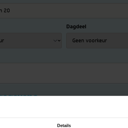
Dagdeel
gegevens
Achternaam
*
Details