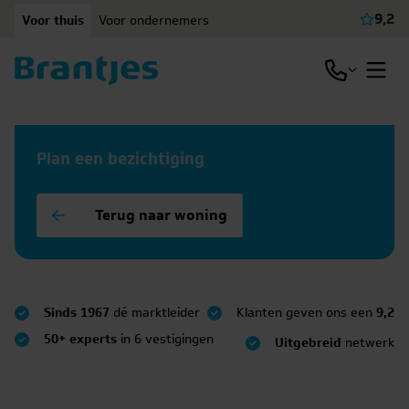
Ga naar content
9,2
Voor thuis
Voor ondernemers
Beki
Open / slu
Open
Plan een bezichtiging
Terug naar woning
Sinds 1967
dé marktleider
Klanten geven ons een
9,2
50+ experts
in 6 vestigingen
Uitgebreid
netwerk