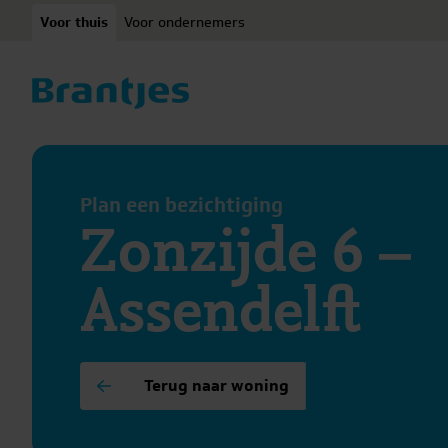
Ga naar content
Voor thuis
Voor ondernemers
Plan een bezichtiging
Zonzijde 6 –
Assendelft
Terug naar woning