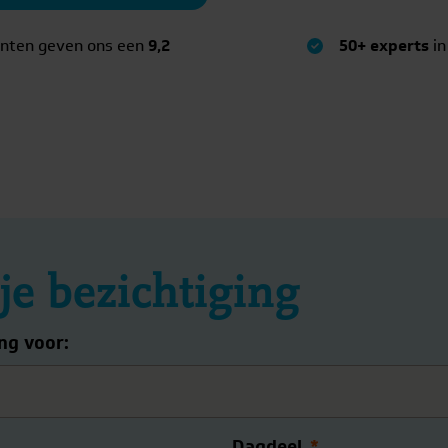
anten geven ons een
9,2
50+ experts
in
 je bezichtiging
ing voor:
Dagdeel
*