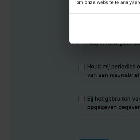
om onze website te analyser
Brantjes Hypotheken m
Ja, graag!
Nee, ik hoef geen a
Houd mij periodiek 
van een nieuwsbrief 
Bij het gebruiken va
opgegeven gegevens 