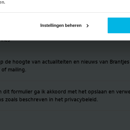
en.
ag mij benaderen voor financieel advies
Instellingen beheren
dvies
op de hoogte van actualiteiten en nieuws van Brantjes
of mailing.
n dit formulier ga ik akkoord met het opslaan en verw
zoals beschreven in het privacybeleid.