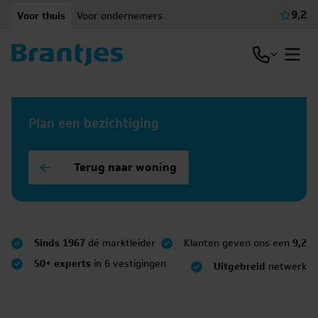
Ga naar content
9,2
Voor thuis
Voor ondernemers
Beki
Open / slu
Open
Plan een bezichtiging
Terug naar woning
Sinds 1967
dé marktleider
Klanten geven ons een
9,2
50+ experts
in 6 vestigingen
Uitgebreid
netwerk