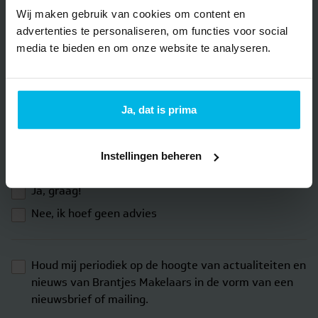
E-mail
*
Wij maken gebruik van cookies om content en
advertenties te personaliseren, om functies voor social
media te bieden en om onze website te analyseren.
Telefoon
*
Ja, dat is prima
Brantjes Hypotheken mag mij benaderen voor
Instellingen beheren
financieel advies
Ja, graag!
Nee, ik hoef geen advies
Houd mij periodiek op de hoogte van actualiteiten en
nieuws van Brantjes Makelaars in de vorm van een
nieuwsbrief of mailing.