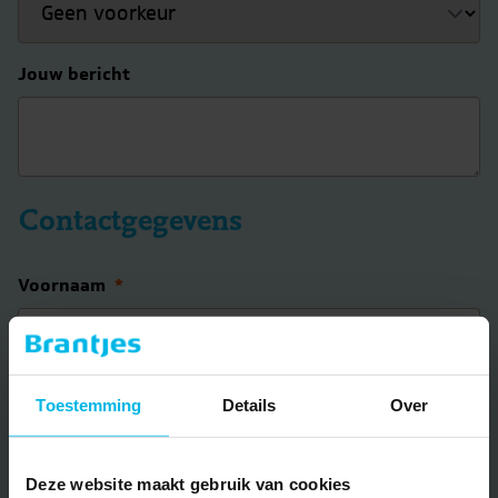
Jouw bericht
Contactgegevens
Voornaam
*
Achternaam
*
Toestemming
Details
Over
Deze website maakt gebruik van cookies