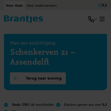
Ga naar content
9,2
Voor thuis
Voor ondernemers
Beki
Open / slu
Open
Plan een bezichtiging
Schenkerven 21 –
Assendelft
Terug naar woning
Sinds 1967
dé marktleider
Klanten geven ons een
9,2