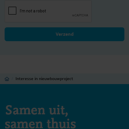
Verzend
Home
/
Interesse in nieuwbouwproject
Samen uit,
samen thuis