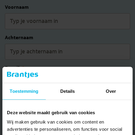
Voornaam
Achternaam
E-mail
*
Toestemming
Details
Over
Telefoon
Deze website maakt gebruik van cookies
Wij maken gebruik van cookies om content en
Jouw bericht
advertenties te personaliseren, om functies voor social