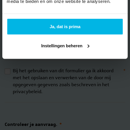
media te bieden en om onze website te analyseren.
Ja, dat is prima
Houd mij periodiek op de hoogte van actualiteiten en
nieuws van Brantjes Makelaars in de vorm van een
Instellingen beheren
nieuwsbrief of mailing.
Bij het gebruiken van dit formulier ga ik akkoord
*
met het opslaan en verwerken van de door mij
opgegeven gegevens zoals beschreven in het
privacybeleid.
Controleer je aanvraag.
*