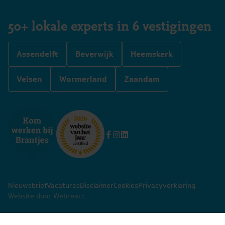
50+ lokale experts in 6 vestigingen
Assendelft
Beverwijk
Heemskerk
Velsen
Wormerland
Zaandam
Nieuwsbrief
Vacatures
Disclaimer
Cookies
Privacyverklaring
Website door Webreact