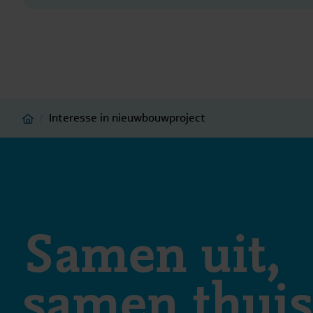
Home
Interesse in nieuwbouwproject
/
Samen uit,
samen thuis