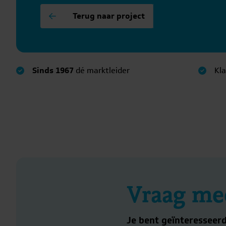
Terug naar project
Sinds 1967
dé marktleider
Kl
Vraag mee
Je bent geïnteresseerd