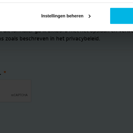
op de hoogte van actualiteiten en nieuws van Brantjes
of mailing.
Instellingen beheren
n dit formulier ga ik akkoord met het opslaan en verw
zoals beschreven in het privacybeleid.
.
*