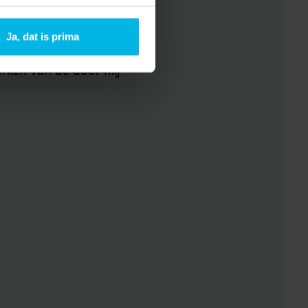
 Makelaars in de vorm
Ja, dat is prima
erken van de door mij
*