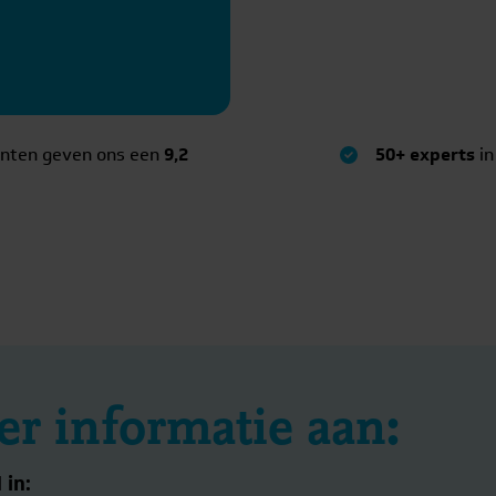
anten geven ons een
9,2
50+ experts
in
r informatie aan:
 in: