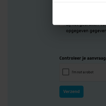
Houd mij periodiek 
van een nieuwsbrief 
Bij het gebruiken va
opgegeven gegevens 
Controleer je aanvraag
Verzend