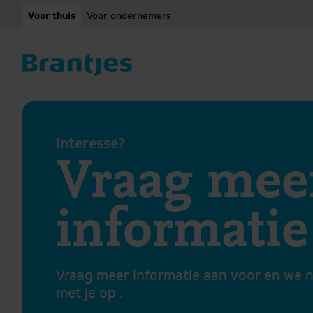
Ga naar content
Voor thuis
Voor ondernemers
Interesse?
Vraag mee
informatie
Vraag meer informatie aan voor en we 
met je op .