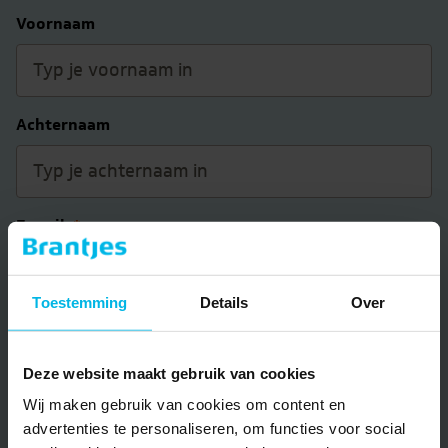
Voornaam
Achternaam
E-mail
*
Toestemming
Details
Over
Telefoon
Deze website maakt gebruik van cookies
Wij maken gebruik van cookies om content en
Jouw bericht
advertenties te personaliseren, om functies voor social