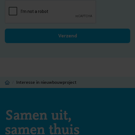
Verzend
Home
/
Interesse in nieuwbouwproject
Samen uit,
samen thuis