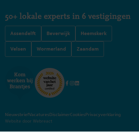
50+ lokale experts in 6 vestigingen
Assendelft
Beverwijk
Heemskerk
Velsen
Wormerland
Zaandam
Nieuwsbrief
Vacatures
Disclaimer
Cookies
Privacyverklaring
Website door Webreact