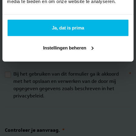
media te bieden en om onze website te analyseren.
Ja, dat is prima
Houd mij periodiek op de hoogte van actualiteiten en
nieuws van Brantjes Makelaars in de vorm van een
Instellingen beheren
nieuwsbrief of mailing.
Bij het gebruiken van dit formulier ga ik akkoord
*
met het opslaan en verwerken van de door mij
opgegeven gegevens zoals beschreven in het
privacybeleid.
Controleer je aanvraag.
*